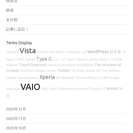
喫茶店
映画
未分類
記事に反応！
Terms Display
Vista
WordPress
任天堂
Tomcat 6
TransferJet
Web 2.0
VMware
UQ
TV
Type G
Type S
T-01C
Yahoo!
スイッチ
Type T
Ubuntu
ubufox
新規タグの追加
Touch Diamond
The Wisdom of
Xubuntu
Ubuntu 8.04 nVIDIA
WebARENA
Crowds
Twitter
XEVIOUS
Village Center
The Elder Scrolls
WZ
Trac
William
Xperia
Gibson
Zoundry Raven
WP
WebDAV
TES
WordPress 2.3 WP Google
VAIO
WiMAX
Sitemaps
XML
Type P
Windows
Wisdom of Crowds
VZ
XP
ZK
2025年12月
2025年11月
2025年10月