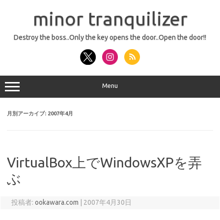
コ
ン
minor tranquilizer
テ
ン
ツ
へ
Destroy the boss..Only the key opens the door..Open the door!!
ス
キ
ッ
プ
Menu
月別アーカイブ:
2007年4月
VirtualBox上でWindowsXPを弄
ぶ
投稿者:
ookawara.com
|
2007年4月30日