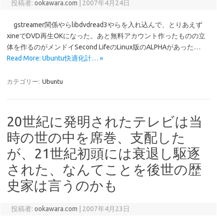
投稿者:
ookawara.com
|
2007年4月24日
gstreamer関係やらlibdvdread3やらを入れ込んで、とりあえず
xineでDVD再生OKになった。あと無料アカウント作ったものの立
体を作るのがメンドイSecond LifeのLinux版のALPHAがあった…
Read More: Ubuntu快適化計… »
カテゴリー:
Ubuntu
20世紀に発明されたテレビは当
時の世の中を席巻、支配した
が、21世紀初頭には衰退し駆逐
された、なんてことを後世の歴
史家は言うのかも
投稿者:
ookawara.com
|
2007年4月23日