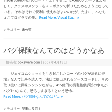
Visual Studio.NETのコード・エディタは、Excelのグループ化よろ
しく、クラスやメソッドを＋－ボタンで折りたためるようになって
いる。 それはそれで便利に使えればよいのだが、たまに、へなち
ょこプログラマの作…
Read More: Visual Stu… »
カテゴリー:
未分類
バグ保険なんてのはどうかなあ
投稿者:
ookawara.com
|
2007年4月18日
「ジェイコムショックを引き起こしたコードのバグが法廷に登
場」なんて記事を読んで、法廷に提出されるソースコードと、その
取り扱いに興味シンシンながら、415億円の損害賠償訴訟の争点が
バグ1つなんて、恐ろしすぎる！という恐怖…
Read More: バグ保険なんてのはど… »
カテゴリー:
記事に反応！