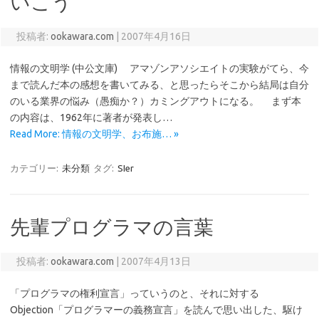
いこう
投稿者:
ookawara.com
|
2007年4月16日
情報の文明学 (中公文庫) アマゾンアソシエイトの実験がてら、今
まで読んだ本の感想を書いてみる、と思ったらそこから結局は自分
のいる業界の悩み（愚痴か？）カミングアウトになる。 まず本
の内容は、1962年に著者が発表し…
Read More: 情報の文明学、お布施… »
カテゴリー:
未分類
タグ:
SIer
先輩プログラマの言葉
投稿者:
ookawara.com
|
2007年4月13日
「プログラマの権利宣言」っていうのと、それに対する
Objection「プログラマーの義務宣言」を読んで思い出した、駆け