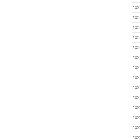
20
20
20
20
20
20
20
20
20
20
20
20
20
20