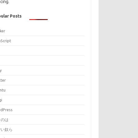
cing.
ular Posts
ker
aScript
P
y
tter
ntu
gi
dPress
とのは
ごい奴ら