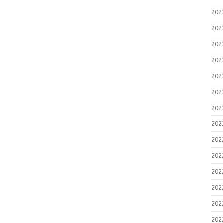
20
20
20
20
20
20
20
20
20
20
20
20
20
20