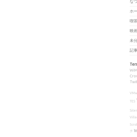
な
ホ
喫
映
未
記
Ter
Wi
Cro
Twi
VMw
TES
Site
Vill
Scrol
W
チ