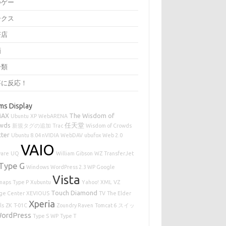
つゲー
ークス
茶店
画
分類
事に反応！
ms Display
MAX
The Wisdom of
Ubuntu
XP
WebARENA
wds
任天堂
新規タグの追加
Trac
Wisdom of Crowds
tter
Ubuntu 8.04 nVIDIA
WebDAV
ubufox
Web 2.0
VAIO
are
UQ
William Gibson
WZ
TransferJet
Type G
Windows
WordPress 2.3 WP Google
Vista
maps
Type P
Xubuntu
Yahoo!
XML
VZ
Touch Diamond
age Center
XEVIOUS
TV
The Elder
Xperia
ls
ZK
T-01C
Zoundry Raven
Tomcat 6
スイッ
ordPress
Type S
WP
Type T