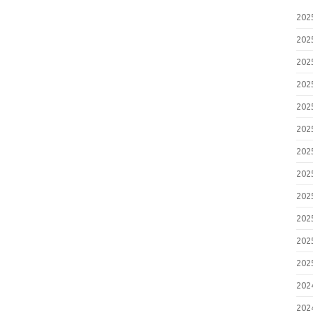
20
20
20
20
20
20
20
20
20
20
20
20
20
20