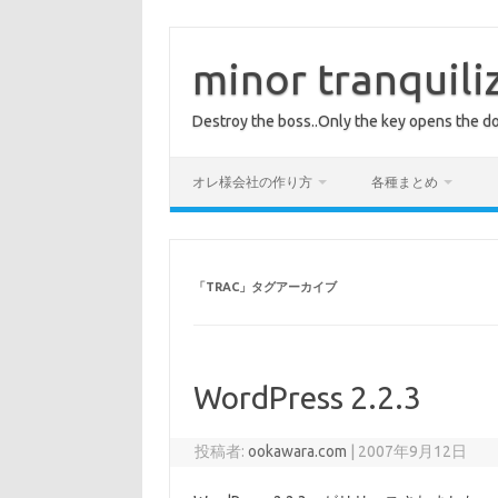
コ
ン
テ
minor tranquili
ン
ツ
へ
Destroy the boss..Only the key opens the do
ス
キ
ッ
プ
オレ様会社の作り方
各種まとめ
「
TRAC
」タグアーカイブ
WordPress 2.2.3
投稿者:
ookawara.com
|
2007年9月12日