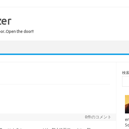
zer
or..Open the door!!
検
0件のコメント
en
So