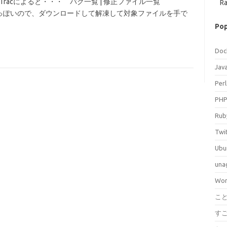
た。 Tracによると・・・ バグ一覧 | 修正ファイル一覧
Ra
xのみっぽいので、ダウンロードして解凍して対象ファイルを手で
Pop
Doc
Jav
Perl
PH
Rub
Twi
Ubu
una
Wor
こ
す