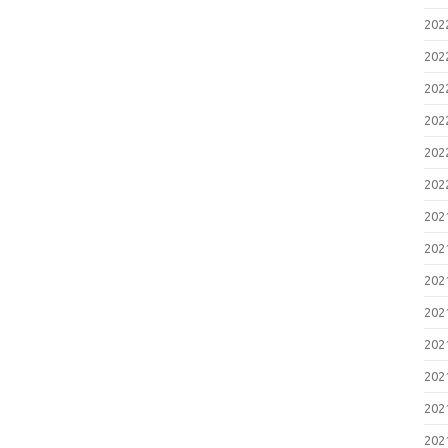
20
20
20
20
20
20
20
20
20
20
20
20
20
20