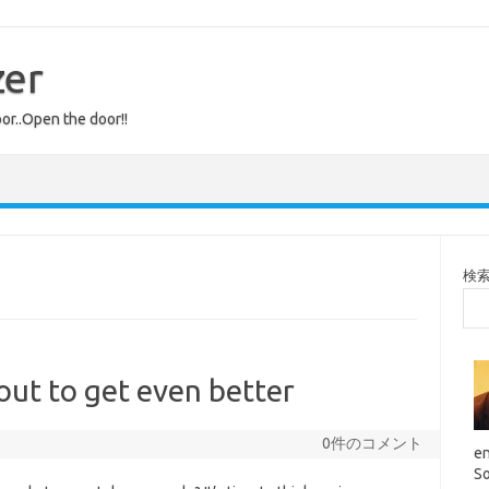
zer
or..Open the door!!
検
out to get even better
0件のコメント
en
So