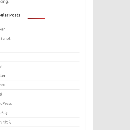
cing.
ular Posts
ker
aScript
P
y
tter
ntu
gi
dPress
とのは
ごい奴ら