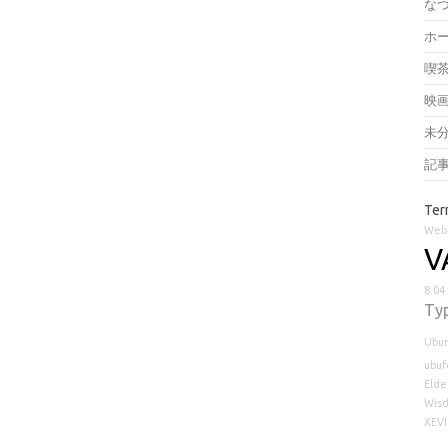
な
ホ
喫
映
未
記
Ter
Web
V
8.04
Ty
Ubu
ubuf
Elder
Wisd
XEV