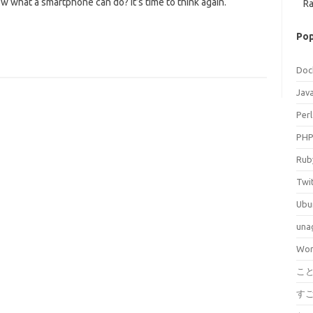
what a smartphone can do? It’s time to think again.
Ra
Pop
Doc
Jav
Perl
PH
Rub
Twi
Ubu
una
Wor
こ
す