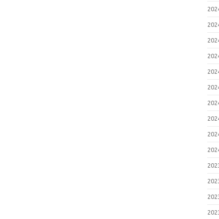
20
20
20
20
20
20
20
20
20
20
20
20
20
20