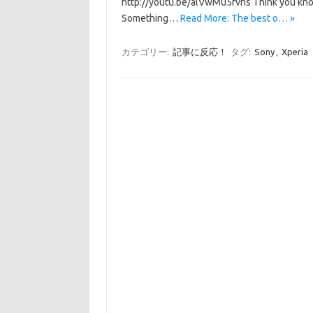
http://youtu.be/alVwMu5fvns Think you know 
Something…
Read More: The best o… »
カテゴリー:
記事に反応！
タグ:
Sony
,
Xperia