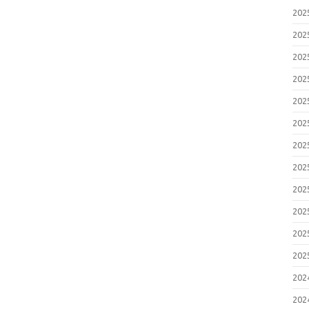
20
20
20
20
20
20
20
20
20
20
20
20
20
20