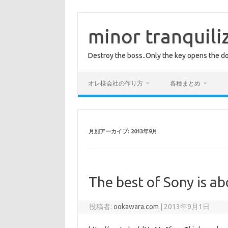
コ
ン
テ
minor tranquili
ン
ツ
へ
Destroy the boss..Only the key opens the do
ス
キ
ッ
プ
オレ様会社の作り方
各種まとめ
月別アーカイブ:
2013年9月
The best of Sony is ab
投稿者:
ookawara.com
|
2013年9月1日