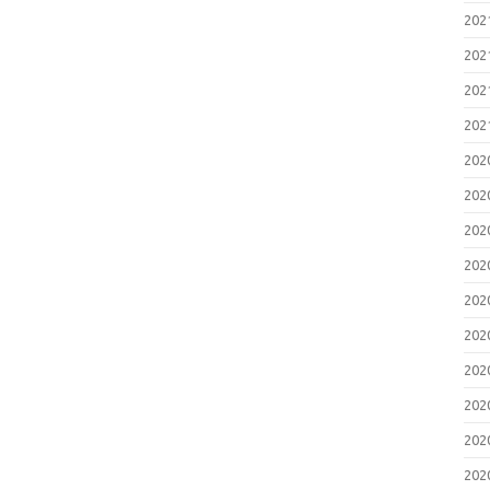
20
20
20
20
20
20
20
20
20
20
20
20
20
20