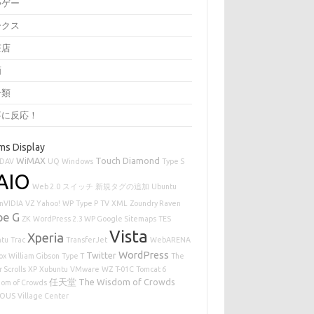
つゲー
ークス
茶店
画
分類
事に反応！
ms Display
WiMAX
Touch Diamond
DAV
UQ
Windows
Type S
AIO
Web 2.0
スイッチ
新規タグの追加
Ubuntu
 nVIDIA
VZ
Yahoo!
WP
Type P
TV
XML
Zoundry Raven
pe G
ZK
WordPress 2.3 WP Google Sitemaps
TES
Vista
Xperia
ntu
Trac
TransferJet
WebARENA
WordPress
Twitter
ox
William Gibson
Type T
The
 Scrolls
XP
Xubuntu
VMware
WZ
T-01C
Tomcat 6
任天堂
The Wisdom of Crowds
om of Crowds
IOUS
Village Center