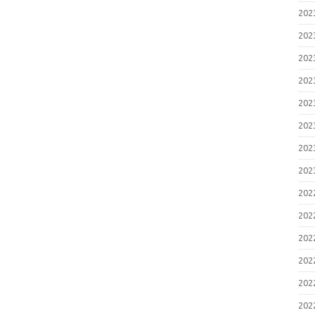
20
20
20
20
20
20
20
20
20
20
20
20
20
20