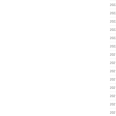
20
20
20
20
20
20
20
20
20
20
20
20
20
20