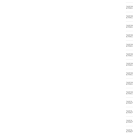
20
20
20
20
20
20
20
20
20
20
20
20
20
20