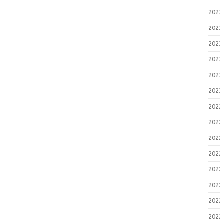
20
20
20
20
20
20
20
20
20
20
20
20
20
20