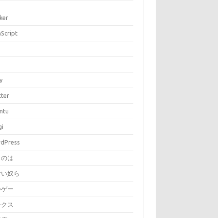
ker
aScript
P
y
tter
ntu
gi
dPress
とのは
ごい奴ら
つゲー
ークス