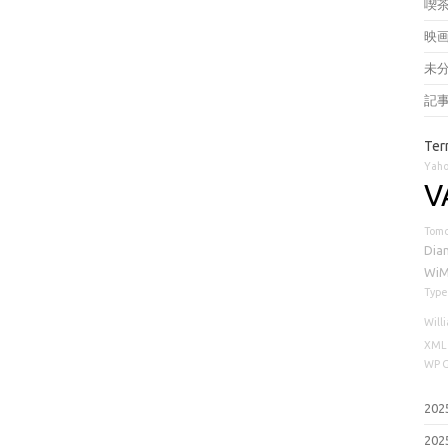
喫
映
未
記
Ter
Yaho
V
Tomc
Dia
Wi
Type
Will
XML
WP G
20
20