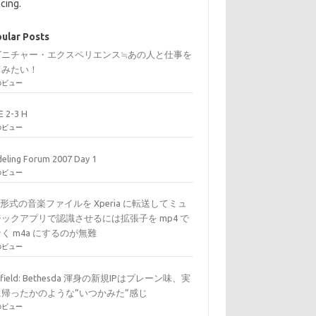
cing.
ular Posts
グニチャー・エクスペリエンス≒あの人と仕事を
てみたい！
のビュー
E 2-3 H
のビュー
eling Forum 2007 Day 1
のビュー
C形式の音楽ファイルを Xperia に転送してミュ
ックアプリで認識させるには拡張子を mp4 で
く m4a にするのが無難
のビュー
arfield: Bethesda 渾身の新規IPはプレーン味、実
に帰ったかのような”いつかみた”感じ
のビュー