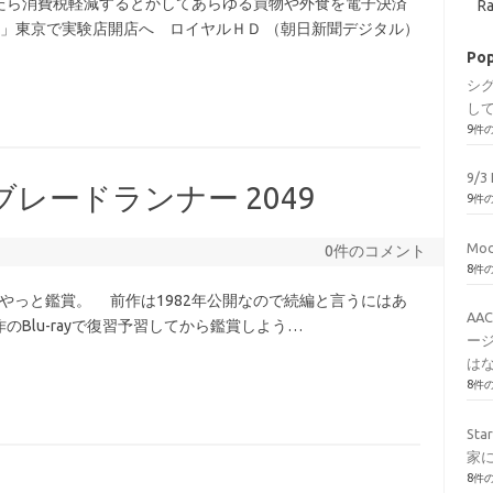
たら消費税軽減するとかしてあらゆる買物や外食を電子決済
Ra
断り」東京で実験店開店へ ロイヤルＨＤ （朝日新聞デジタル）
Pop
シ
し
9件
9/3 
9 / ブレードランナー 2049
9件
Mod
0件のコメント
8件
ia | IMDb やっと鑑賞。 前作は1982年公開なので続編と言うにはあ
AA
Blu-rayで復習予習してから鑑賞しよう…
ージ
はな
8件
St
家
8件