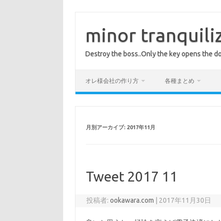
コ
ン
テ
minor tranquili
ン
ツ
へ
Destroy the boss..Only the key opens the do
ス
キ
ッ
プ
オレ様会社の作り方
各種まとめ
月別アーカイブ:
2017年11月
Tweet 2017 11
投稿者:
ookawara.com
|
2017年11月30日