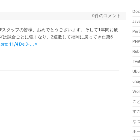
Doc
0件のコメント
Jav
スタッフの皆様、おめでとうございます。そして1年間お疲
Perl
ズは試合ごとに強くなり、2連敗して福岡に戻ってきた第6
PH
ore: 11/4 De 3-… »
Rub
Twi
Ubu
una
Wor
こ
す
な
ホ