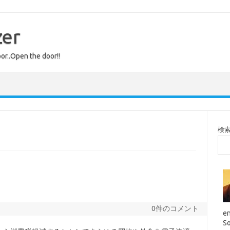
zer
or..Open the door!!
検
0件のコメント
en
So