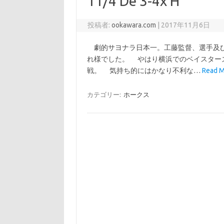
11/4 De 3-4x H
投稿者:
ookawara.com
|
2017年11月6日
劇的サヨナラ日本一。工藤監督、選手及び
れ様でした。 やはり横浜でのベイスター
戦。 気持ち的にはかなり不利な…
Read M
カテゴリー:
ホークス