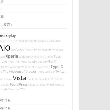
茶店
画
分類
事に反応！
ms Display
o!
ZK
スイッチ
Zoundry Raven
Ubuntu 8.04 nVIDIA
AIO
ubufox
UQ
Type P
TV
XP
Xubuntu
Windows
Xperia
Touch
at 6
WebARENA
新規タグの追加
mond
任天堂
Type T
VMware
TransferJet
WP
Type G
MAX
WZ
WebDAV
Wisdom of Crowds
Trac
The Wisdom of Crowds
Twitter
 S
T-01C
Web 2.0
Vista
iam Gibson
The Elder Scrolls
XEVIOUS
VZ
WordPress
Ubuntu
Village Center
WordPress 2.3
oogle Sitemaps
TES
25年12月
25年11月