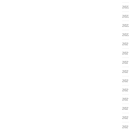
20
20
20
20
20
20
20
20
20
20
20
20
20
20