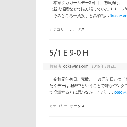
本家タカガールデー2日目。逆転負け。 
は新人活躍などで踏ん張っていたリリーフ
今のところ千賀投手と高橋礼…
Read Mor
カテゴリー:
ホークス
5/1 E 9-0 H
投稿者:
ookawara.com
|
2019年5月2日
令和元年初日、完敗。 改元初日かつ「博
たくデーは連敗中ということで嫌なジンク
で崩壊するとは思わなかったが。…
Read Mo
カテゴリー:
ホークス