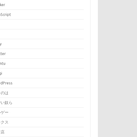
ker
aScript
P
y
tter
ntu
gi
dPress
とのは
ごい奴ら
つゲー
ークス
茶店