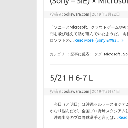
(Sony – SIE) × Micro
投稿者:
ookawara.com
|
2019年5月22日
「ソニーとMicrosoft、クラウドゲームやA
門を飛び越えて話が進んでいたようだ。 
ロソフトの…
Read More: (Sony &#82… »
カテゴリー:
記事に反応！
タグ:
Microsoft
,
So
5/21 H 6-7 L
投稿者:
ookawara.com
|
2019年5月21日
今日（と明日）は沖縄セルラースタジアム
かなり悩んだが、全国プロ野球スタジアム
沖縄出身のプロ野球選手と言えば…
Read