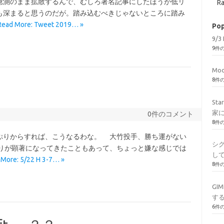
憶測のまま拡散するんで、むしろ署名記事にしたほうが低リ
Ra
も深まると思うのだが。踏み込むべきじゃないところに踏み
Read More: Tweet 2019… »
Pop
9/3 
9件
Mod
8件
St
家
0件のコメント
8件
りからすれば、こうなるわな。 大竹投手、勝ち運がない
シ
りが顕著になってきたこともあって、ちょっと嫌な感じでは
し
 More: 5/22 H 3-7… »
8件
GI
す
6件