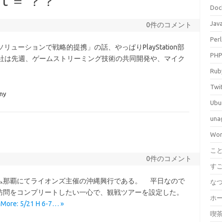
soft ＝ ？？
Doc
Jav
0件のコメント
Perl
Iソリューションで戦略的提携」の話、やっぱりPlayStation部
PH
両社は先週、ゲームストリーミング技術の共同開発や、マイク
Rub
Twi
ny
Ubu
una
Wor
こ
0件のコメント
す
那覇にてライオンズ主催の沖縄興行である。 平日なので
な
訪問をコンプリートしたい一心で、観戦ツアーを設定した。
ホ
 More: 5/21 H 6-7… »
喫