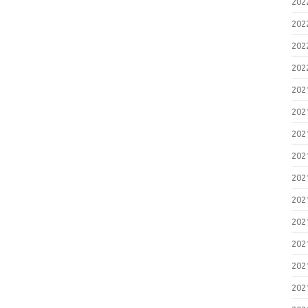
20
20
20
20
20
20
20
20
20
20
20
20
20
20