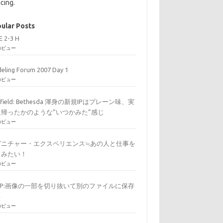
cing.
ular Posts
E 2-3 H
のビュー
eling Forum 2007 Day 1
のビュー
arfield: Bethesda 渾身の新規IPはプレーン味、実
に帰ったかのような”いつかみた”感じ
のビュー
グニチャー・エクスペリエンス≒あの人と仕事を
てみたい！
のビュー
MP:画像の一部を切り抜いて別のファイルに保存
る
のビュー