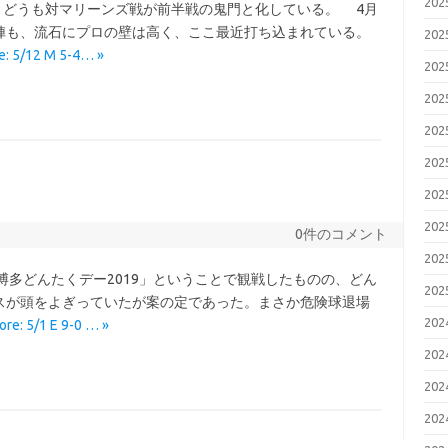
20
どうも対マリーンズ戦が前半戦の鬼門と化している。 4月
陣も、流石にプロの壁は高く、ここ最近打ち込まれている。
20
e: 5/12 M 5-4… »
20
20
20
20
20
20
0件のコメント
20
多どんたくデー2019」ということで観戦したものの、どん
20
スが頭をよぎっていたが案の定であった。まさか危険球退場
20
re: 5/1 E 9-0 … »
20
20
20