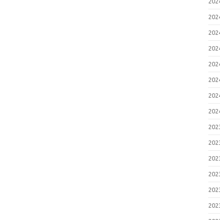
20
20
20
20
20
20
20
20
20
20
20
20
20
20