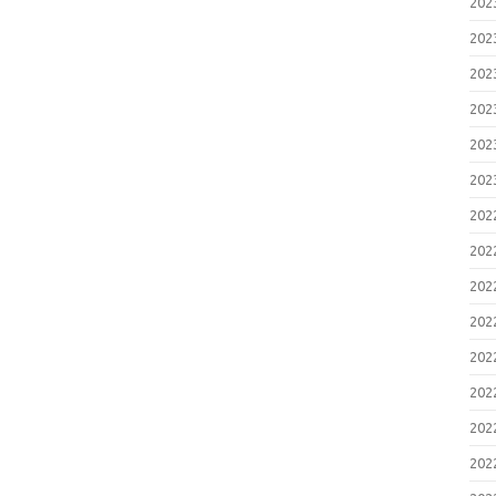
20
20
20
20
20
20
20
20
20
20
20
20
20
20