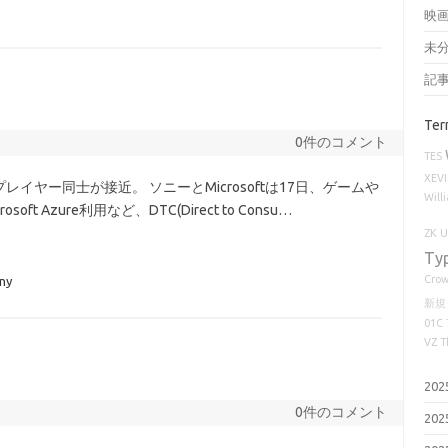
映
未
記
Ter
0件のコメント
TES
XEV
ヤー同士が接近。 ソニーとMicrosoftは17日、ゲームや
Will
Azure利用など、DTC(Direct to Consu…
ZK
Ty
Cro
ny
新規
01C
VZ
T
20
0件のコメント
20