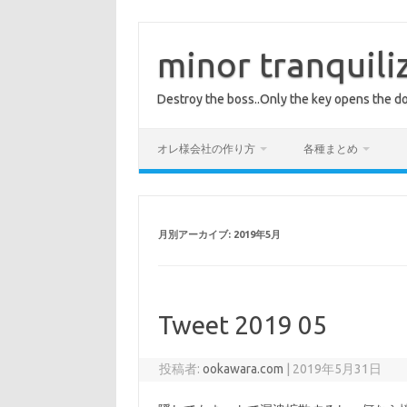
コ
ン
テ
minor tranquili
ン
ツ
へ
Destroy the boss..Only the key opens the do
ス
キ
ッ
プ
オレ様会社の作り方
各種まとめ
月別アーカイブ:
2019年5月
Tweet 2019 05
投稿者:
ookawara.com
|
2019年5月31日