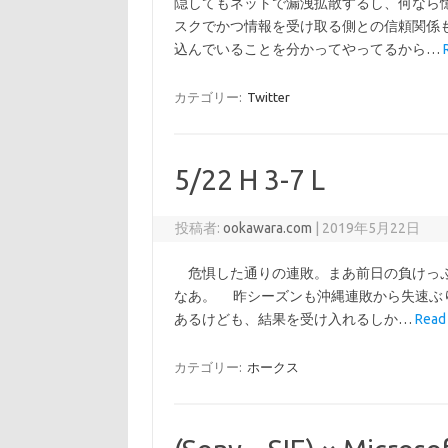
隠してもネットで漏洩拡散するし、何なら
スクでかつ情報を受け取る側との信頼関係
込んでいることを分かってやってるから…
カテゴリー:
Twitter
5/22 H 3-7 L
投稿者:
ookawara.com
|
2019年5月22日
危惧した通りの連敗。まあ前日の負けっぷ
なあ。 昨シーズンも沖縄連敗から失速ぶ
あるけども、結果を受け入れるしか…
Read
カテゴリー:
ホークス