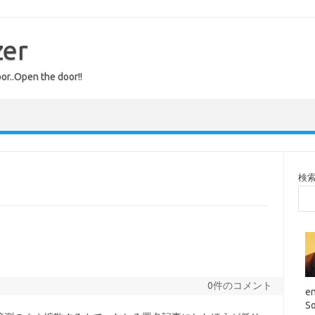
zer
or..Open the door!!
検
0件のコメント
en
So