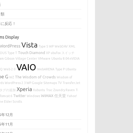
画
分類
事に反応！
ms Display
Vista
WordPress
Type S
WP
WebDAV
XML
Touch Diamond
IOUS
Type T
XP
ubufox
スイッチ
iam Gibson
Village Center
VMware
Ubuntu 8.04 nVIDIA
VAIO
UQ
Web 2.0
WebARENA
Type P
Ubuntu
pe G
The Wisdom of Crowds
WZ
Wisdom of
wds
WordPress 2.3 WP Google Sitemaps
TV
TransferJet
Xperia
タグの追加
Xubuntu
Trac
Zoundry Raven
T-
Twitter
WiMAX
任天堂
Tomcat 6
Windows
Yahoo!
he Elder Scrolls
25年12月
25年11月