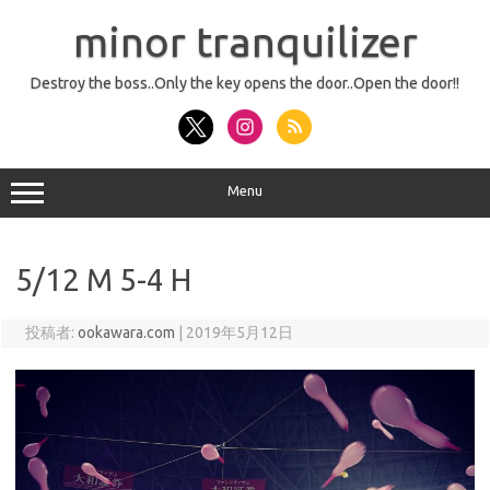
コ
ン
minor tranquilizer
テ
ン
ツ
へ
Destroy the boss..Only the key opens the door..Open the door!!
ス
キ
ッ
プ
Menu
5/12 M 5-4 H
投稿者:
ookawara.com
|
2019年5月12日