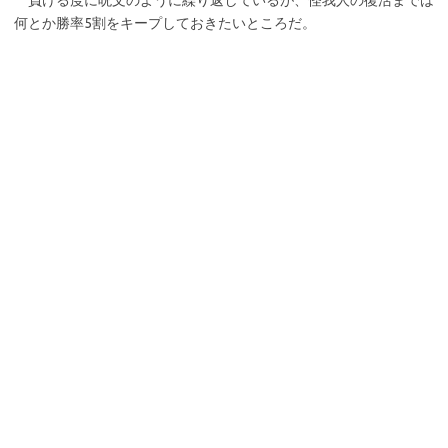
負ける度に呪文のように繰り返しているが、怪我人の復活までは
何とか勝率5割をキープしておきたいところだ。