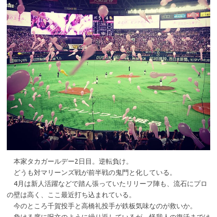
本家タカガールデー2日目。逆転負け。
どうも対マリーンズ戦が前半戦の鬼門と化している。
4月は新人活躍などで踏ん張っていたリリーフ陣も、流石にプロ
の壁は高く、ここ最近打ち込まれている。
今のところ千賀投手と高橋礼投手が鉄板気味なのが救いか。