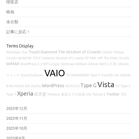
喫茶店
映画
未分類
記事に反応！
Terms Display
Touch Diamond
The Wisdom of Crowds
Windows
Trac
Yahoo!
Village
Center
WebDAV
T-01C
Xubuntu
Wisdom of Crowds
XP
XML
WP
The Elder Scrolls
WiMAX
WordPress 2.3 WP Google Sitemaps
William Gibson
Web 2.0
ZK
Ubuntu
VAIO
スイッチ
Zoundry Raven
TV
WebARENA
Type P
TransferJet
Ubuntu
Vista
Type G
WordPress
8.04 nVIDIA
WZ
ubufox
XEVIOUS
VZ
Type S
Xperia
任天堂
Twitter
Type T
VMware
新規タグの追加
UQ
Tomcat 6
TES
2025年12月
2025年11月
2025年10月
2025年9月