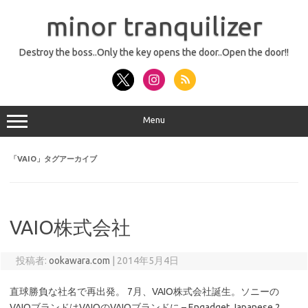
コ
ン
minor tranquilizer
テ
ン
ツ
へ
Destroy the boss..Only the key opens the door..Open the door!!
ス
キ
ッ
プ
Menu
「
VAIO
」タグアーカイブ
VAIO株式会社
投稿者:
ookawara.com
|
2014年5月4日
直球勝負な社名で再出発。 7月、VAIO株式会社誕生。ソニーの
VAIOブランドはVAIOのVAIOブランドに – Engadget Japanese 2