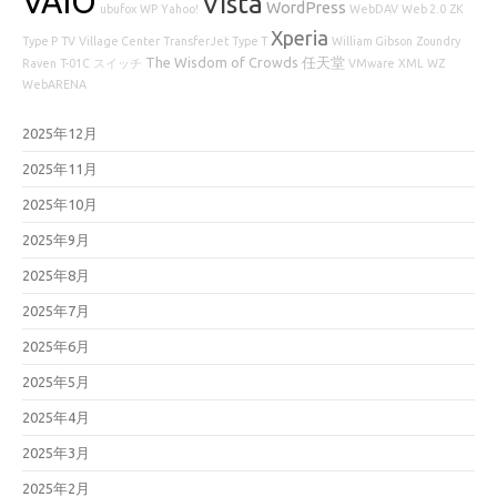
VAIO
Vista
WordPress
ubufox
WP
Yahoo!
WebDAV
Web 2.0
ZK
Xperia
Type P
TV
Village Center
TransferJet
Type T
William Gibson
Zoundry
The Wisdom of Crowds
任天堂
Raven
T-01C
スイッチ
VMware
XML
WZ
WebARENA
2025年12月
2025年11月
2025年10月
2025年9月
2025年8月
2025年7月
2025年6月
2025年5月
2025年4月
2025年3月
2025年2月