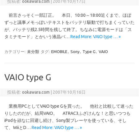
投稿者:
ookawara.com
|
2007年10月17日
前言さっそく一部訂正。 本日、10:00～18:00近くまで、ほぼ
ずっと議事メモっぽいテキストをバッテリ駆動で打ちまくっていた
が、バッテリ残2.5時間を残して終了。ちなみに電源モードは「ス
タミナモード」とかいう液晶バ…
Read More: VAIO type … »
カテゴリー:
未分類
タグ:
EMOBILE
,
Sony
,
Type G
,
VAIO
VAIO type G
投稿者:
ookawara.com
|
2007年10月16日
業務用PCとしてVAIO type Gを買った。 他社と比較して迷った
りしたのだが、結局VAIO。 ATRAC3ふざけんな！と思いつつも
iPodを頑なに回避し続け、Sony製プレーヤを使っている、そし
て、WiiとD…
Read More: VAIO type … »