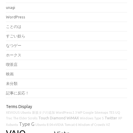
unagi
WordPress
ことのは
すごい奴ら
なつゲー
ホークス
喫茶店
映画
未分類
記事に反応！
Terms Display
XEVIOUS
Ubuntu
新規タグの追加
WordPress 2.3 WP Google Sitemaps
TES
UQ
Touch Diamond
WiMAX
Twitter
Trac
The Elder Scrolls
Windows
Type S
XP
Type G
Xubuntu
Ubuntu 8.04 nVIDIA
Tomcat 6
Wisdom of Crowds
VZ