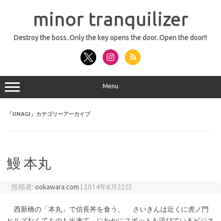
コ
ン
minor tranquilizer
テ
ン
ツ
へ
Destroy the boss..Only the key opens the door..Open the door!!
ス
キ
ッ
プ
Menu
「
UNAGI
」カテゴリーアーカイブ
鰻 本丸
投稿者:
ookawara.com
|
2014年6月22日
西新橋の「本丸」で信長丼を食う。 さいきんは近くに虎ノ門
ヒルズなんてものも出来て、にわかにスポットを浴びているビジネ