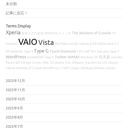
未分類
記事に反応！
Terms Display
Xperia
The Wisdom of Crowds
新規タグの追加
XEVIOUS
スイッチ
TV
VAIO
Vista
Xubuntu
The Elder Scrolls
Ubuntu 8.04 nVIDIA
Web 2.0
Type G
Touch Diamond
XP
WebDAV
Type S
T-01C
WP
TES
Tomcat 6
Type T
WordPress
Twitter
WiMAX
任天堂
WebARENA
Type P
Windows
ZK
Zoundry
Raven
WZ
Village Center
XML
VZ
ubufox
Trac
VMware
TransferJet
UQ
Ubuntu
Yahoo!
Wisdom of Crowds
WordPress 2.3 WP Google Sitemaps
William Gibson
2025年12月
2025年11月
2025年10月
2025年9月
2025年8月
2025年7月