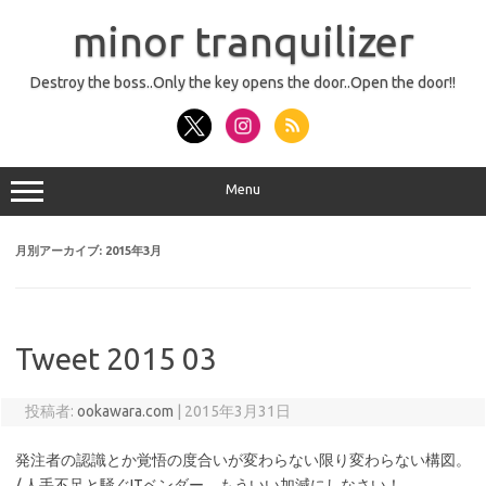
コ
ン
minor tranquilizer
テ
ン
ツ
へ
Destroy the boss..Only the key opens the door..Open the door!!
ス
キ
ッ
プ
Menu
月別アーカイブ:
2015年3月
Tweet 2015 03
投稿者:
ookawara.com
|
2015年3月31日
発注者の認識とか覚悟の度合いが変わらない限り変わらない構図。
/ 人手不足と騒ぐITベンダー、もういい加減にしなさい！