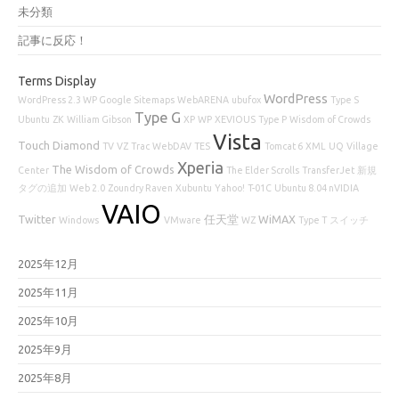
未分類
記事に反応！
Terms Display
WordPress
WordPress 2.3 WP Google Sitemaps
WebARENA
ubufox
Type S
Type G
Ubuntu
ZK
William Gibson
XP
WP
XEVIOUS
Type P
Wisdom of Crowds
Vista
Touch Diamond
TV
VZ
Trac
WebDAV
TES
Tomcat 6
XML
UQ
Village
Xperia
The Wisdom of Crowds
Center
The Elder Scrolls
TransferJet
新規
タグの追加
Web 2.0
Zoundry Raven
Xubuntu
Yahoo!
T-01C
Ubuntu 8.04 nVIDIA
VAIO
Twitter
任天堂
WiMAX
Windows
VMware
WZ
Type T
スイッチ
2025年12月
2025年11月
2025年10月
2025年9月
2025年8月