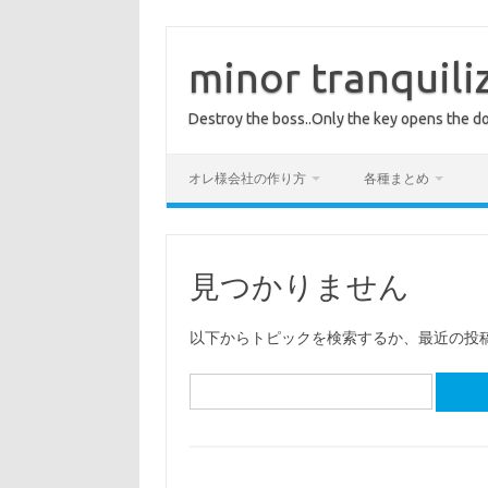
コ
ン
テ
minor tranquili
ン
ツ
へ
Destroy the boss..Only the key opens the do
ス
キ
ッ
プ
オレ様会社の作り方
各種まとめ
見つかりません
以下からトピックを検索するか、最近の投
検
索: