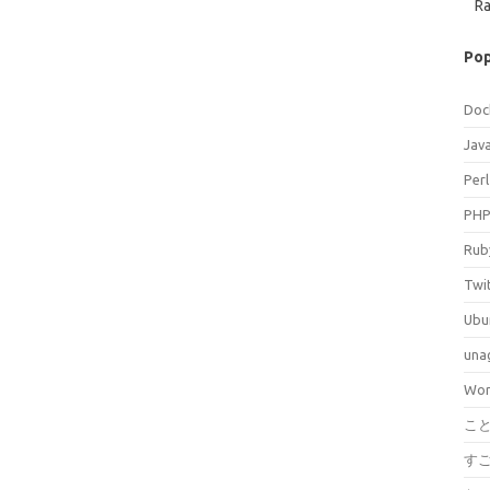
Ra
Pop
Doc
Jav
Perl
PH
Rub
Twi
Ubu
una
Wor
こ
す