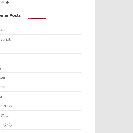
cing.
ular Posts
ker
aScript
P
y
tter
ntu
gi
dPress
とのは
ごい奴ら