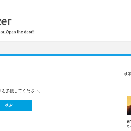
zer
or..Open the door!!
検
稿を参照してください。
en
So