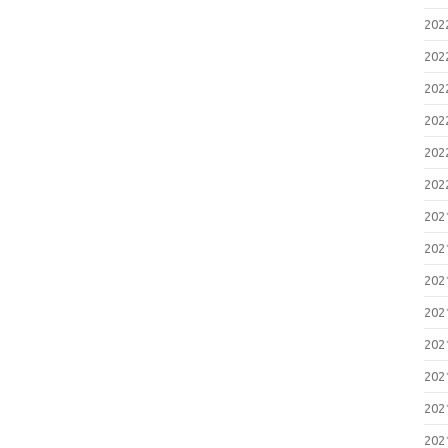
20
20
20
20
20
20
20
20
20
20
20
20
20
20