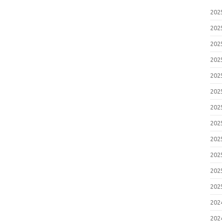
20
20
20
20
20
20
20
20
20
20
20
20
20
20