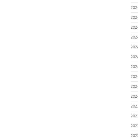
20
20
20
20
20
20
20
20
20
20
20
20
20
20