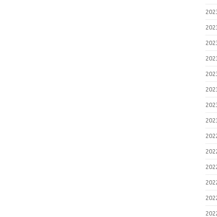
20
20
20
20
20
20
20
20
20
20
20
20
20
20