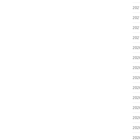
20
20
20
20
20
20
20
20
20
20
20
20
20
20