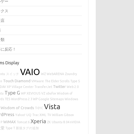
つゲー
ークス
茶店
画
分類
事に反応！
ms Display
VAIO
ntu
スイッチ
WZ
WebARENA
Zoundry
Touch Diamond
en
VMware
The Elder Scrolls
Type S
Twitter
DAV
XP
Village Center
TransferJet
Web 2.0
Type G
ntu
WP
XEVIOUS
VZ
ubufox
Wisdom of
wds
TES
WordPress 2.3 WP Google Sitemaps
Windows
Vista
 Wisdom of Crowds
T-01C
rdPress
Yahoo!
UQ
Trac
XML
TV
William Gibson
Xperia
WiMAX
 P
Tomcat 6
ZK
Ubuntu 8.04 nVIDIA
天堂
Type T
新規タグの追加