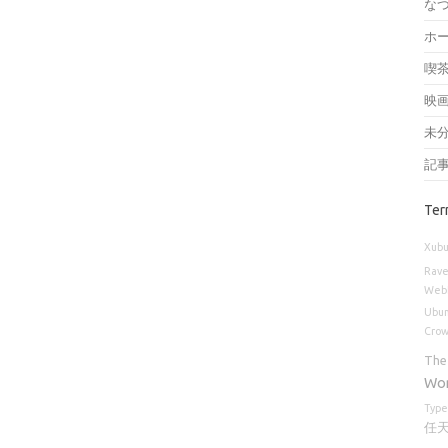
な
ホ
喫
映
未
記
Ter
Xubu
Rav
Web
Ubu
Cro
The
Wo
Type
任