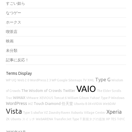
すごい奴ら
なつゲー
ホークス
喫茶店
映画
未分類
記事に反応！
Terms Display
Type G
WP
UQ
Web 2.0
WordPress 2.3 WP Google Sitemaps
TV
XML
Wisdom
VAIO
The Wisdom of Crowds
Twitter
of Crowds
The Elder Scrolls
WiMAX
Trac
VMware
XEVIOUS
Tomcat 6
William Gibson
Yahoo!
Type P
Windows
WordPress
Touch Diamond
任天堂
WZ
Ubuntu 8.04 nVIDIA
WebDAV
Vista
Xperia
Type S
ubufox
VZ
Zoundry Raven
Xubuntu
Village Center
ZK
Ubuntu
スイッチ
WebARENA
TransferJet
Type T
新規タグの追加
XP
TES
T-01C