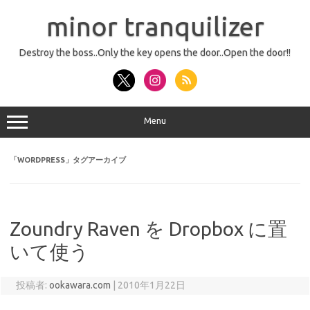
コ
ン
minor tranquilizer
テ
ン
ツ
へ
Destroy the boss..Only the key opens the door..Open the door!!
ス
キ
ッ
プ
Menu
「
WORDPRESS
」タグアーカイブ
Zoundry Raven を Dropbox に置
いて使う
投稿者:
ookawara.com
|
2010年1月22日