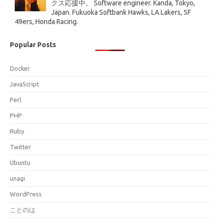
クス応援中。 Software engineer. Kanda, Tokyo,
Japan. Fukuoka Softbank Hawks, LA Lakers, SF
49ers, Honda Racing.
Popular Posts
Docker
JavaScript
Perl
PHP
Ruby
Twitter
Ubuntu
unagi
WordPress
ことのは