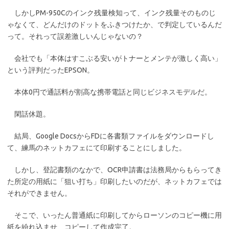
しかしPM-950Cのインク残量検知って、インク残量そのものじ
ゃなくて、どんだけのドットをふきつけたか、で判定しているんだ
って。それって誤差激しいんじゃないの？
会社でも「本体はすこぶる安いがトナーとメンテが激しく高い」
という評判だったEPSON。
本体0円で通話料が割高な携帯電話と同じビジネスモデルだ。
閑話休題。
結局、Google DocsからFDに各書類ファイルをダウンロードし
て、練馬のネットカフェにて印刷することにしました。
しかし、登記書類のなかで、OCR申請書は法務局からもらってき
た所定の用紙に「狙い打ち」印刷したいのだが、ネットカフェでは
それができません。
そこで、いったん普通紙に印刷してからローソンのコピー機に用
紙を紛れ込ませ、コピーして作成完了。