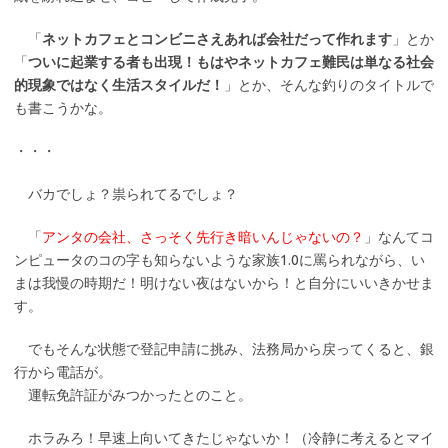
「
ネットカフェとコンビニさえあれば会社だって作れます
」とか
「
ついに起業する者も出現！もはやネットカフェ難民は単なる社会
的現象ではなく生活スタイルだ！
」とか、そんな釣りのタイトルで
も書こうかな。
・・・
バカでしょ？祟られてるでしょ？
「
アンタの会社、さっそく先行き暗いんじゃないの？
」なんてコ
ンピュータのコの字も知らないような家族1.0に罵られながら、い
まは我慢の時期だ！明けない夜はないから！と自分にいいきかせま
す。
でもそんな状態で登記申請に挑み、法務局から戻ってくると、銀
行から電話が。
運転免許証がみつかったとのこと。
ホラみろ！早速上向いてきたじゃないか！（冷静に考えるとマイ