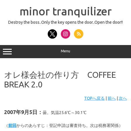
コ
ン
minor tranquilizer
テ
ン
ツ
へ
Destroy the boss..Only the key opens the door..Open the door!!
ス
キ
ッ
プ
Menu
オレ様会社の作り方 COFFEE
BREAK 2.0
TOPへ戻る
|
前へ
|
次へ
2007年9月5日：
曇。気温25.6℃～30.1℃
（
前回
からのあらすじ：登記申請は審査待ち。次は税務署関係）