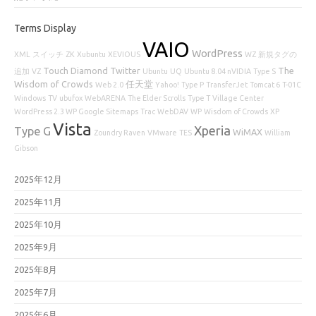
Terms Display
VAIO
WordPress
XML
スイッチ
ZK
Xubuntu
XEVIOUS
WZ
新規タグの
Touch Diamond
Twitter
The
追加
VZ
Ubuntu
UQ
Ubuntu 8.04 nVIDIA
Type S
Wisdom of Crowds
任天堂
Web 2.0
Yahoo!
Type P
TransferJet
Tomcat 6
T-01C
Windows
TV
ubufox
WebARENA
The Elder Scrolls
Type T
Village Center
WordPress 2.3 WP Google Sitemaps
Trac
WebDAV
WP
Wisdom of Crowds
XP
Vista
Xperia
Type G
WiMAX
Zoundry Raven
VMware
TES
William
Gibson
2025年12月
2025年11月
2025年10月
2025年9月
2025年8月
2025年7月
2025年6月