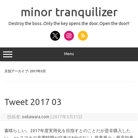
コ
ン
minor tranquilizer
テ
ン
ツ
へ
Destroy the boss..Only the key opens the door..Open the door!!
ス
キ
ッ
プ
Menu
月別アーカイブ:
2017年3月
Tweet 2017 03
投稿者:
ookawara.com
|
2017年3月31日
素晴らしい。2017年度実用化を目指すとのことだが是非購入した
い。 >> スマホの充電時間が従来の3分の1に！ 世界最小・最高効率