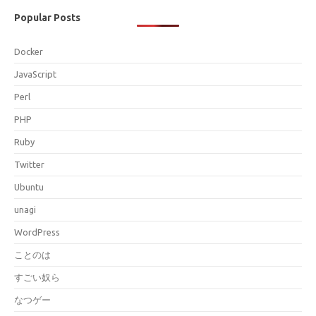
Popular Posts
Docker
JavaScript
Perl
PHP
Ruby
Twitter
Ubuntu
unagi
WordPress
ことのは
すごい奴ら
なつゲー