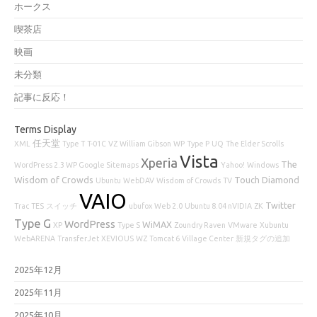
ホークス
喫茶店
映画
未分類
記事に反応！
Terms Display
任天堂
XML
Type T
T-01C
VZ
William Gibson
WP
Type P
UQ
The Elder Scrolls
Vista
Xperia
The
WordPress 2.3 WP Google Sitemaps
Yahoo!
Windows
Wisdom of Crowds
Touch Diamond
Ubuntu
WebDAV
Wisdom of Crowds
TV
VAIO
Twitter
Trac
TES
スイッチ
ubufox
Web 2.0
Ubuntu 8.04 nVIDIA
ZK
Type G
WordPress
WiMAX
XP
Type S
Zoundry Raven
VMware
Xubuntu
WebARENA
TransferJet
XEVIOUS
WZ
Tomcat 6
Village Center
新規タグの追加
2025年12月
2025年11月
2025年10月