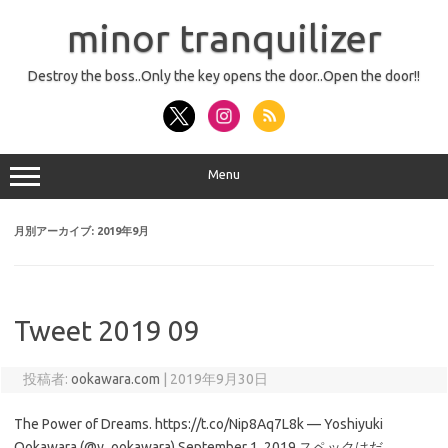
コ
ン
minor tranquilizer
テ
ン
ツ
へ
Destroy the boss..Only the key opens the door..Open the door!!
ス
キ
ッ
プ
Menu
月別アーカイブ:
2019年9月
Tweet 2019 09
投稿者:
ookawara.com
|
2019年9月30日
The Power of Dreams. https://t.co/Nip8Aq7L8k — Yoshiyuki
Ookawara (@y_ookawara) September 1, 2019 スペックはだ…