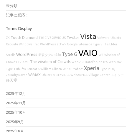
未分類
記事に反応！
Terms Display
Vista
Touch Diamond
Twitter
ZK
T-01C
VZ
XEVIOUS
VMware
Ubuntu
Xubuntu
Windows
Trac
WordPress 2.3 WP Google Sitemaps
Type S
The Elder
VAIO
Type G
WordPress
Scrolls
新規タグの追加
WZ
Wisdom of
The Wisdom of Crowds
Crowds
TV
XML
Web 2.0
TransferJet
TES
WebDAV
Xperia
Type T
ubufox
Tomcat 6
William Gibson
WP
XP
Yahoo!
Type P
UQ
WiMAX
Zoundry Raven
Ubuntu 8.04 nVIDIA
WebARENA
Village Center
スイッチ
任天堂
2025年12月
2025年11月
2025年10月
2025年9月
2025年8月