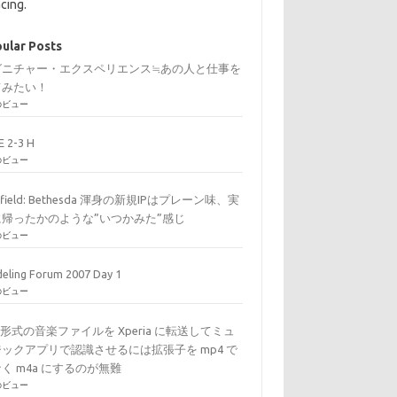
cing.
ular Posts
グニチャー・エクスペリエンス≒あの人と仕事を
てみたい！
のビュー
E 2-3 H
のビュー
arfield: Bethesda 渾身の新規IPはプレーン味、実
に帰ったかのような”いつかみた”感じ
のビュー
eling Forum 2007 Day 1
のビュー
C形式の音楽ファイルを Xperia に転送してミュ
ックアプリで認識させるには拡張子を mp4 で
く m4a にするのが無難
のビュー