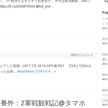
。 >> 急増するキラキラ起業女子、大半は経済困窮…SNSで
Ra
.co/aZGkKV0GIA @biz_jour…
Pop
シ
し
9件
9/3 
9件
St
0件のコメント
家
8件
)がシェアした投稿 – 2017 7月 28 10:29午後 PDT 7/29と7/30の2
打った企画…
Read More: 7/29 F 0-4… »
Mod
8件
AA
ージ
はな
ホークス番外：2軍戦観戦記@タマホ
8件