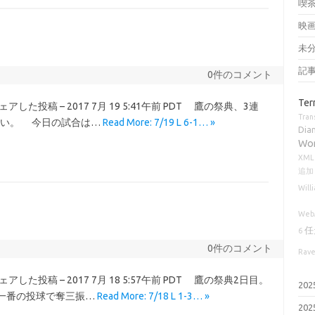
喫
映
未
記
0件のコメント
Ter
a)がシェアした投稿 – 2017 7月 19 5:41午前 PDT 鷹の祭典、3連
Tran
しい。 今日の試合は…
Read More: 7/19 L 6-1… »
Dia
Wo
XML
追加
Will
Web
任
6
0件のコメント
Rav
ra)がシェアした投稿 – 2017 7月 18 5:57午前 PDT 鷹の祭典2日目。
20
一番の投球で奪三振…
Read More: 7/18 L 1-3… »
20