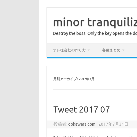
コ
ン
テ
minor tranquili
ン
ツ
へ
Destroy the boss..Only the key opens the do
ス
キ
ッ
プ
オレ様会社の作り方
各種まとめ
月別アーカイブ:
2017年7月
Tweet 2017 07
投稿者:
ookawara.com
|
2017年7月31日