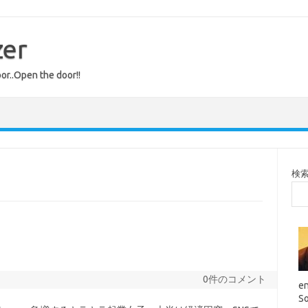
zer
or..Open the door!!
検
0件のコメント
en
So