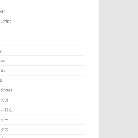
ker
aScript
P
y
tter
ntu
gi
dPress
とのは
ごい奴ら
つゲー
ークス