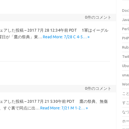
Doc
0件のコメント
Jav
Perl
a)がシェアした投稿 – 2017 7月 28 12:34午前 PDT 1軍はイーグル
曜日が「鷹の祭典」東…
Read More: 7/28 C 4-5… »
PH
Rub
Twi
Ubu
una
Wor
0件のコメント
こ
ra)がシェアした投稿 – 2017 7月 21 5:30午前 PDT 鷹の祭典、無傷
す
も、すぐ裏で同点に出…
Read More: 7/21 M 1-2… »
な
ホ