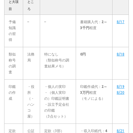
と大項
とこ
目
ろ
予備
–
–
書籍購入代：
2～
8/17
知識
3千円
程度
の習
得
類似
法務
特になし
0円
8/18
称号
局
（類似称号の調
の調
査結果メモ）
査
印鑑
・役
・個人の実印
印鑑作成代：
2～
8/19
の作
所
・（個人実印
3万円
程度
8/20
成
（・
の）印鑑証明書
（モノによる）
ハン
・設立予定会社
コ
の印鑑
屋）
（3点セット）
定款
公証
定款（3部）
・収入印紙代：
4
8/21