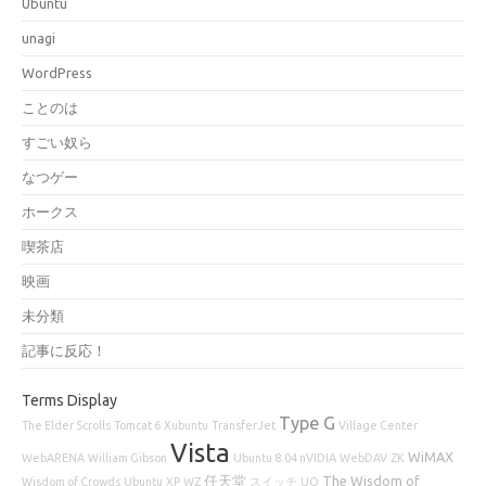
Ubuntu
unagi
WordPress
ことのは
すごい奴ら
なつゲー
ホークス
喫茶店
映画
未分類
記事に反応！
Terms Display
Type G
The Elder Scrolls
Tomcat 6
Xubuntu
TransferJet
Village Center
Vista
WiMAX
WebARENA
William Gibson
Ubuntu 8.04 nVIDIA
WebDAV
ZK
任天堂
The Wisdom of
Wisdom of Crowds
Ubuntu
XP
WZ
スイッチ
UQ