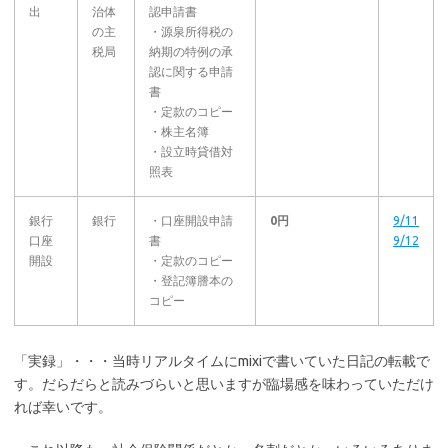
出
治体
認申請書
の主
・源泉所得税の
税局
納期の特例の承
認に関する申請
書
・定款のコピー
・株主名簿
・設立時貸借対
照表
銀行
銀行
・口座開設申請
0円
9/11
口座
書
9/12
開設
・定款のコピー
・登記簿謄本の
コピー
「実録」・・・当時リアルタイムにmixiで書いていた日記の転載で
す。だらだらと読みづらいと思いますが臨場感を味わっていただけ
れば幸いです。