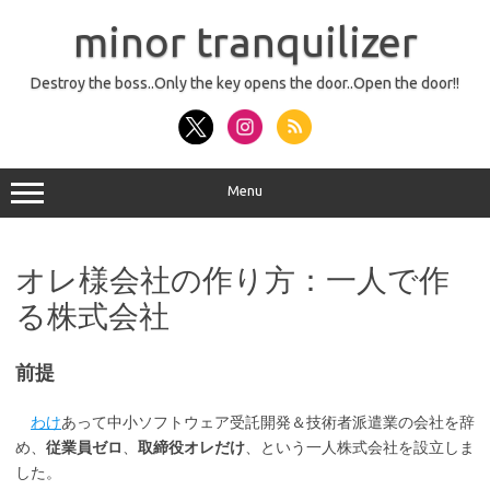
コ
ン
minor tranquilizer
テ
ン
ツ
へ
Destroy the boss..Only the key opens the door..Open the door!!
ス
キ
ッ
プ
Menu
オレ様会社の作り方：一人で作
る株式会社
前提
わけ
あって中小ソフトウェア受託開発＆技術者派遣業の会社を辞
め、
従業員ゼロ
、
取締役オレだけ
、という一人株式会社を設立しま
した。