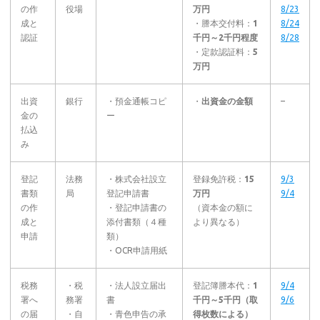
の作
役場
万円
8/23
成と
・謄本交付料：
1
8/24
認証
千円～2千円程度
8/28
・定款認証料：
5
万円
出資
銀行
・預金通帳コピ
・
出資金の金額
–
金の
ー
払込
み
登記
法務
・株式会社設立
登録免許税：
15
9/3
書類
局
登記申請書
万円
9/4
の作
・登記申請書の
（資本金の額に
成と
添付書類（４種
より異なる）
申請
類）
・OCR申請用紙
税務
・税
・法人設立届出
登記簿謄本代：
1
9/4
署へ
務署
書
千円～5千円（取
9/6
の届
・自
・青色申告の承
得枚数による）