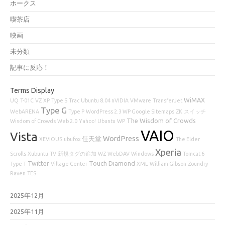
ホークス
喫茶店
映画
未分類
記事に反応！
Terms Display
WiMAX
UQ
T-01C
VZ
XP
Type S
Trac
Ubuntu 8.04 nVIDIA
VMware
TransferJet
Type G
WebARENA
Type P
WordPress 2.3 WP Google Sitemaps
ZK
スイッチ
The Wisdom of Crowds
Wisdom of Crowds
Web 2.0
Yahoo!
Ubuntu
WP
VAIO
Vista
WordPress
任天堂
XEVIOUS
ubufox
The Elder
Xperia
Scrolls
Xubuntu
TV
新規タグの追加
WZ
WebDAV
Windows
Tomcat 6
Twitter
Touch Diamond
Type T
Village Center
XML
William Gibson
Zoundry
Raven
TES
2025年12月
2025年11月