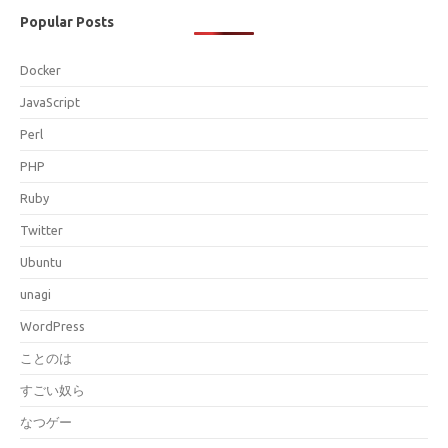
Popular Posts
Docker
JavaScript
Perl
PHP
Ruby
Twitter
Ubuntu
unagi
WordPress
ことのは
すごい奴ら
なつゲー