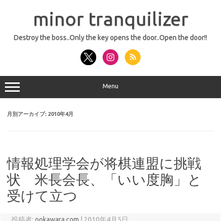
コ
ン
minor tranquilizer
テ
ン
ツ
へ
Destroy the boss..Only the key opens the door..Open the door!!
ス
キ
ッ
プ
Menu
月別アーカイブ:
2010年4月
情報処理学会が将棋連盟に挑戦
状 米長会長、「いい度胸」と
受けて立つ
投稿者:
ookawara.com
|
2010年4月5日