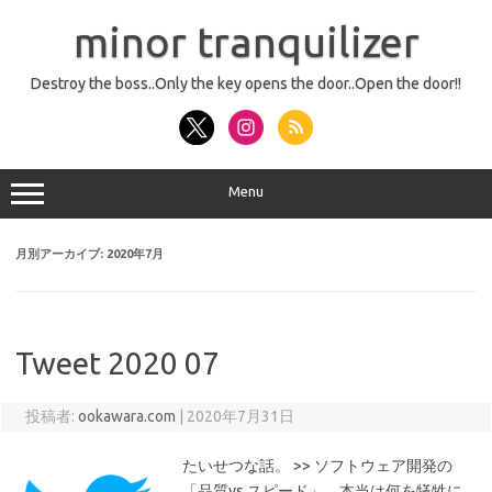
コ
ン
minor tranquilizer
テ
ン
ツ
へ
Destroy the boss..Only the key opens the door..Open the door!!
ス
キ
ッ
プ
Menu
月別アーカイブ:
2020年7月
Tweet 2020 07
投稿者:
ookawara.com
|
2020年7月31日
たいせつな話。 >> ソフトウェア開発の
「品質vs.スピード」、本当は何を犠牲に