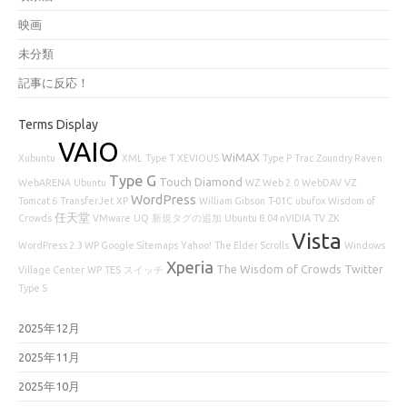
映画
未分類
記事に反応！
Terms Display
VAIO
WiMAX
Xubuntu
XML
Type T
XEVIOUS
Type P
Trac
Zoundry Raven
Type G
Touch Diamond
WebARENA
Ubuntu
WZ
Web 2.0
WebDAV
VZ
WordPress
Tomcat 6
TransferJet
XP
William Gibson
T-01C
ubufox
Wisdom of
任天堂
Crowds
VMware
UQ
新規タグの追加
Ubuntu 8.04 nVIDIA
TV
ZK
Vista
WordPress 2.3 WP Google Sitemaps
Yahoo!
The Elder Scrolls
Windows
Xperia
The Wisdom of Crowds
Twitter
Village Center
WP
TES
スイッチ
Type S
2025年12月
2025年11月
2025年10月