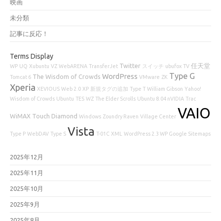
映画
未分類
記事に反応！
Terms Display
Twitter
任天堂
WP
UQ
Xubuntu
VZ
WebARENA
TransferJet
スイッチ
ubufox
TV
Type G
WordPress
The Wisdom of Crowds
Tomcat 6
VMware
ZK
Xperia
XEVIOUS
Web 2.0
XP
新規タグの追加
Type T
William Gibson
Yahoo!
Wisdom of Crowds
Ubuntu
TES
WZ
The Elder Scrolls
Ubuntu 8.04 nVIDIA
Trac
VAIO
WiMAX
Touch Diamond
Windows
Zoundry Raven
Village Center
Vista
Type P
WebDAV
Type S
T-01C
XML
WordPress 2.3 WP Google Sitemaps
2025年12月
2025年11月
2025年10月
2025年9月
2025年8月