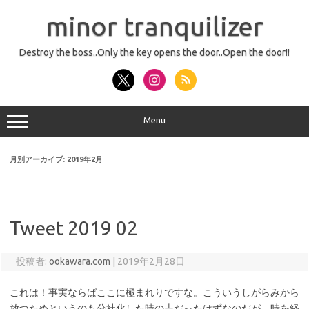
コ
ン
minor tranquilizer
テ
ン
ツ
へ
Destroy the boss..Only the key opens the door..Open the door!!
ス
キ
ッ
プ
Menu
月別アーカイブ:
2019年2月
Tweet 2019 02
投稿者:
ookawara.com
|
2019年2月28日
これは！事実ならばここに極まれりですな。こういうしがらみから
放つためというのも分社化した時の志だったはずなのだが、時を経