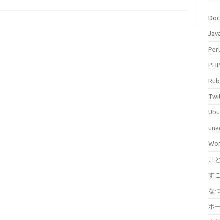
Doc
Jav
Perl
PH
Rub
Twi
Ubu
una
Wor
こ
す
な
ホ