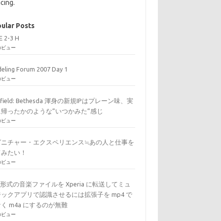
cing.
ular Posts
E 2-3 H
のビュー
eling Forum 2007 Day 1
のビュー
arfield: Bethesda 渾身の新規IPはプレーン味、実
に帰ったかのような”いつかみた”感じ
のビュー
グニチャー・エクスペリエンス≒あの人と仕事を
てみたい！
のビュー
C形式の音楽ファイルを Xperia に転送してミュ
ックアプリで認識させるには拡張子を mp4 で
く m4a にするのが無難
のビュー