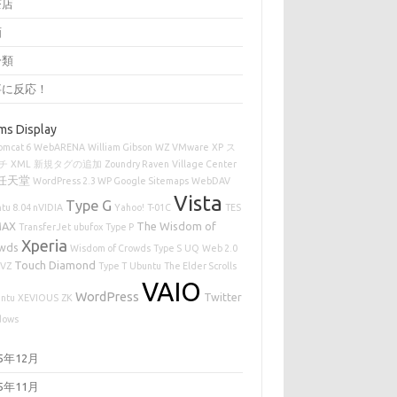
茶店
画
分類
事に反応！
ms Display
omcat 6
WebARENA
William Gibson
WZ
VMware
XP
ス
チ
XML
新規タグの追加
Zoundry Raven
Village Center
任天堂
WordPress 2.3 WP Google Sitemaps
WebDAV
Vista
Type G
tu 8.04 nVIDIA
Yahoo!
T-01C
TES
MAX
The Wisdom of
TransferJet
ubufox
Type P
Xperia
wds
Wisdom of Crowds
Type S
UQ
Web 2.0
Touch Diamond
VZ
Type T
Ubuntu
The Elder Scrolls
VAIO
WordPress
Twitter
ntu
XEVIOUS
ZK
dows
25年12月
25年11月