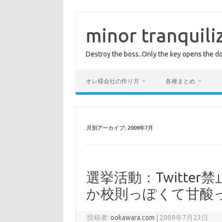
コ
ン
テ
minor tranquili
ン
ツ
へ
Destroy the boss..Only the key opens the do
ス
キ
ッ
プ
オレ様会社の作り方
各種まとめ
月別アーカイブ:
2009年7月
選挙活動：Twitte
か校則っぽくて甘酸
投稿者:
ookawara.com
|
2009年7月23日