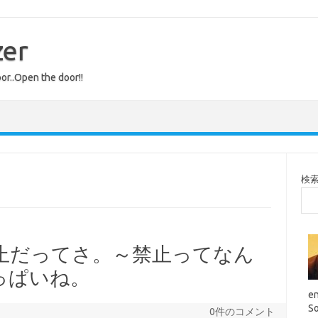
zer
or..Open the door!!
検
r禁止だってさ。～禁止ってなん
っぱいね。
en
So
0件のコメント