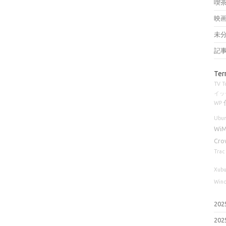
喫
映
未
記
Ter
TV
T
イッ
WP
Ubun
Wi
Cro
Trac
Xubu
Win
20
20