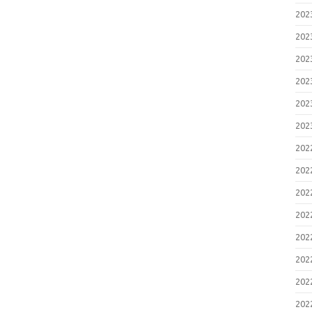
20
20
20
20
20
20
20
20
20
20
20
20
20
20