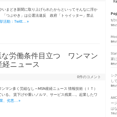
Ra
。いやいまどき新聞に取り上げられたからといってそんなに浮か
Pop
選 「つぶやき」は公選法違反 政府「トゥイッター」禁止
9/3 
 選挙活動：Twitt… »
9件
Mod
8件
St
悪な労働条件目立つ ワンマン
家
N産経ニュース
8件
シ
0件のコメント
し
8件
マン多く労組なし – MSN産経ニュース 情報技術（ＩＴ）
ている。 賃下げや重いノルマ、サービス残業…。起業したワ
AA
企業、劣悪… »
ージ
はな
7件