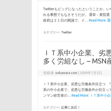
Twitterもビッグになったということか
れる事態でもなさそうだが。 選挙：衆院
政府は２１日の閣議で、イ…
Read More:
カテゴリー:
Twitter
ＩＴ系中小企業、劣
多く労組なし – MS
投稿者:
ookawara.com
|
2009年7月5日
ＩＴ系中小企業、劣悪な労働条件目立つ ワン
系の中小企業で、劣悪な労働条件が目立っ
ンマン経営者の…
Read More: ＩＴ系中小
カテゴリー:
記事に反応！