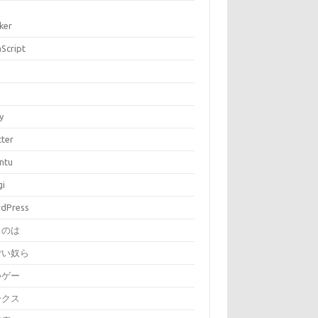
ker
aScript
P
y
tter
ntu
gi
dPress
とのは
ごい奴ら
つゲー
ークス