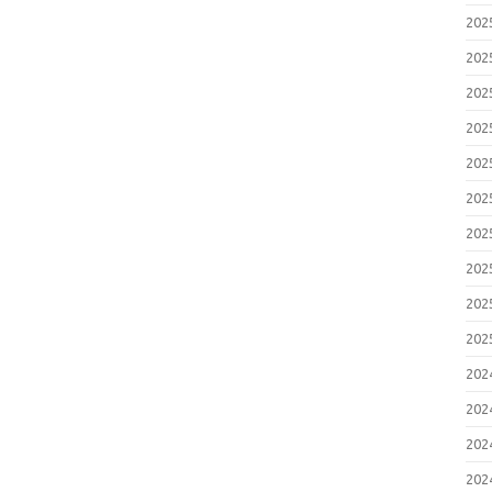
20
20
20
20
20
20
20
20
20
20
20
20
20
20