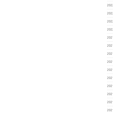
20
20
20
20
20
20
20
20
20
20
20
20
20
20