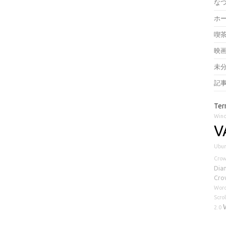
な
ホ
喫
映
未
記
Ter
Win
V
Ubun
Cro
Dia
Cro
Word
Scrol
2.0