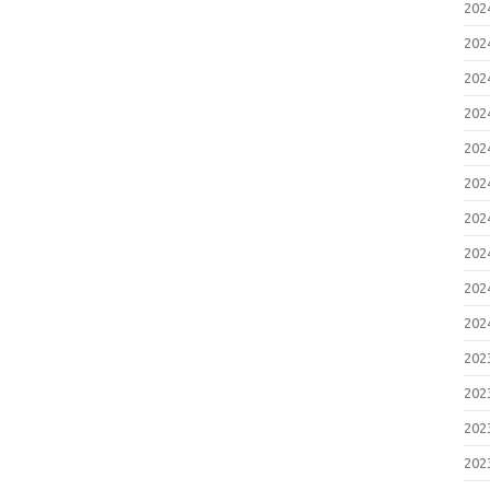
20
20
20
20
20
20
20
20
20
20
20
20
20
20