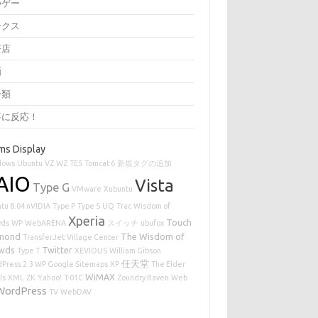
つゲー
ークス
茶店
画
分類
事に反応！
ms Display
dows
Ubuntu
VZ
WZ
TES
Tomcat 6
新規タグの追加
AIO
Vista
Type G
VMware
Xubuntu
tu 8.04 nVIDIA
Type P
Type S
UQ
Trac
Wisdom of
Xperia
Touch
wds
WP
WebARENA
スイッチ
ubufox
mond
The Wisdom of
TransferJet
Village Center
wds
Twitter
Type T
XEVIOUS
William Gibson
任天堂
Press 2.3 WP Google Sitemaps
XP
The Elder
WiMAX
ls
XML
ZK
Yahoo!
T-01C
Zoundry Raven
Web
WordPress
TV
WebDAV