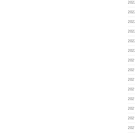
20
20
20
20
20
20
20
20
20
20
20
20
20
20