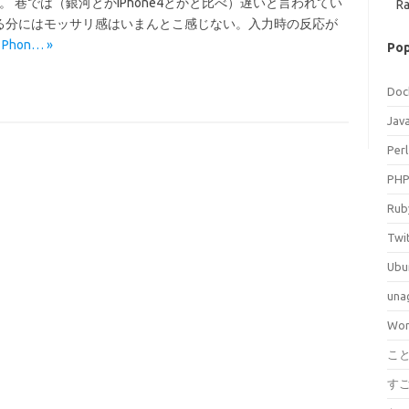
る。 巷では（銀河とかiPhone4とかと比べ）遅いと言われてい
Ra
る分にはモッサリ感はいまんとこ感じない。入力時の反応が
 Phon… »
Pop
Doc
Jav
Perl
PH
Rub
Twi
Ubu
una
Wor
こ
す