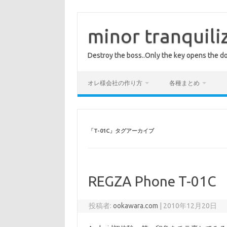
コ
ン
テ
minor tranquili
ン
ツ
へ
Destroy the boss..Only the key opens the do
ス
キ
ッ
プ
オレ様会社の作り方
各種まとめ
「
T-01C
」タグアーカイブ
REGZA Phone T-01C
投稿者:
ookawara.com
|
2010年12月20日