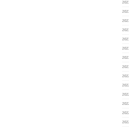
20
20
20
20
20
20
20
20
20
20
20
20
20
20