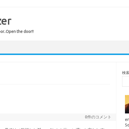
zer
or..Open the door!!
検
0件のコメント
en
So