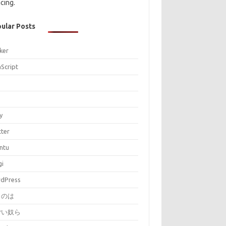
cing.
ular Posts
ker
aScript
P
y
tter
ntu
gi
dPress
とのは
ごい奴ら