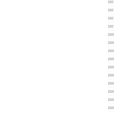
20
20
20
20
20
20
20
20
20
20
20
20
20
20