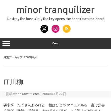
コ
ン
minor tranquilizer
テ
ン
ツ
へ
Destroy the boss..Only the key opens the door..Open the door!!
ス
キ
ッ
プ
Menu
月別アーカイブ:
2008年4月
IT川柳
投稿者:
ookawara.com
|
2008年4月22日
要求が たくさんあるけど 根はひとつ マニュアルを 書けば書
くほど 難解に 設計書 ねだるやつほど よく読まず 頼むから