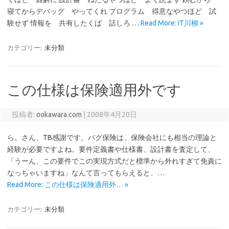
寝てからデバッグ やってくれ プログラム 得意なやつほど 試
験せず 情報を 共有したくば 話しろ …
Read More: IT川柳 »
カテゴリー:
未分類
この仕様は保険適用外です
投稿者:
ookawara.com
|
2008年4月20日
ら。さん、TB感謝です。バグ保険は、保険会社にも相当の理論と
経験が必要ですよね。要件定義書や仕様書、設計書を査定して、
「うーん、この要件でこの実現方式だと標準から外れすぎて免責に
なっちゃいますね」なんて言ってもらえると、…
Read More: この仕様は保険適用外… »
カテゴリー:
未分類