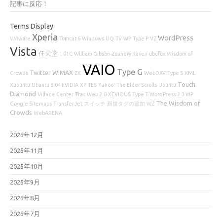
記事に反応！
Terms Display
Xperia
WordPress
VMware
Tomcat 6
Windows
UQ
TV
WP
Type P
VZ
Vista
任天堂
T-01C
William Gibson
Zoundry Raven
ubufox
Wisdom of
VAIO
Type G
Twitter
WiMAX
Crowds
ZK
WebDAV
Type S
XML
Touch
Xubuntu
Ubuntu 8.04 nVIDIA
XP
TES
Yahoo!
The Elder Scrolls
Ubuntu
Diamond
Village Center
Trac
Web 2.0
XEVIOUS
Type T
WordPress 2.3 WP
The Wisdom of
Google Sitemaps
TransferJet
スイッチ
新規タグの追加
WZ
Crowds
WebARENA
2025年12月
2025年11月
2025年10月
2025年9月
2025年8月
2025年7月