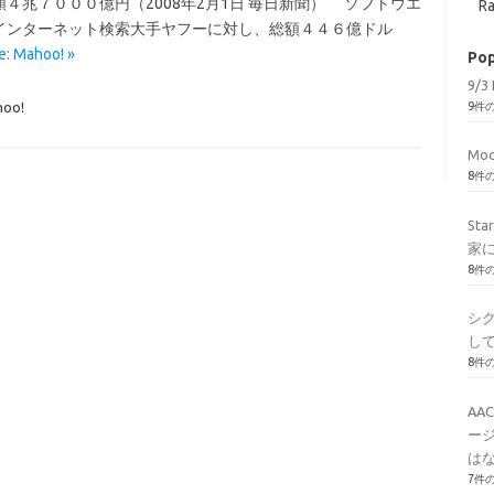
４兆７０００億円（2008年2月1日 毎日新聞） ソフトウエ
Ra
インターネット検索大手ヤフーに対し、総額４４６億ドル
: Mahoo! »
Pop
9/3 
hoo!
9件
Mod
8件
St
家
8件
シ
し
8件
AA
ージ
はな
7件