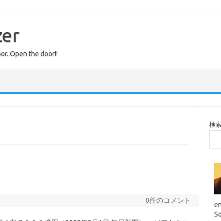
zer
or..Open the door!!
検
0件のコメント
en
So