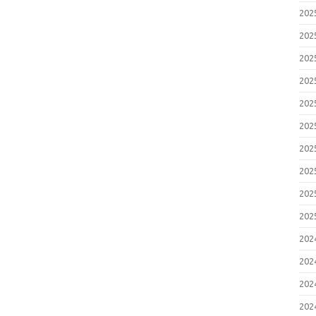
20
20
20
20
20
20
20
20
20
20
20
20
20
20