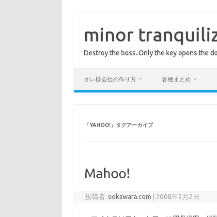
コ
ン
テ
minor tranquili
ン
ツ
へ
Destroy the boss..Only the key opens the do
ス
キ
ッ
プ
オレ様会社の作り方
各種まとめ
「
YAHOO!
」タグアーカイブ
Mahoo!
投稿者:
ookawara.com
|
2008年2月2日