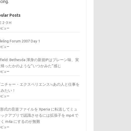
cing.
ular Posts
E 2-3 H
のビュー
eling Forum 2007 Day 1
のビュー
arfield: Bethesda 渾身の新規IPはプレーン味、実
に帰ったかのような”いつかみた”感じ
のビュー
グニチャー・エクスペリエンス≒あの人と仕事を
てみたい！
のビュー
C形式の音楽ファイルを Xperia に転送してミュ
ックアプリで認識させるには拡張子を mp4 で
く m4a にするのが無難
のビュー