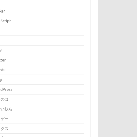
ker
aScript
P
y
tter
ntu
gi
dPress
とのは
ごい奴ら
つゲー
ークス