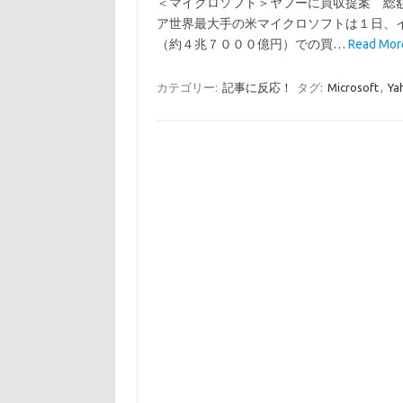
＜マイクロソフト＞ヤフーに買収提案 総額
ア世界最大手の米マイクロソフトは１日、
（約４兆７０００億円）での買…
Read More
カテゴリー:
記事に反応！
タグ:
Microsoft
,
Ya