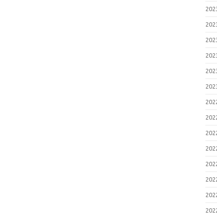
20
20
20
20
20
20
20
20
20
20
20
20
20
20