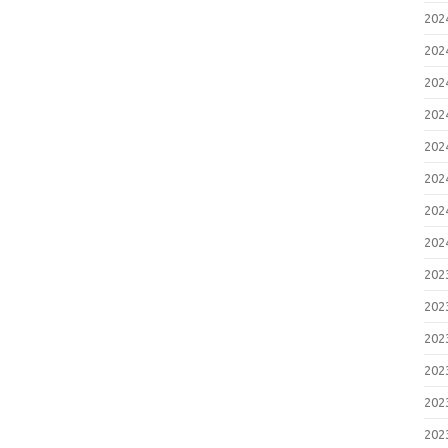
20
20
20
20
20
20
20
20
20
20
20
20
20
20