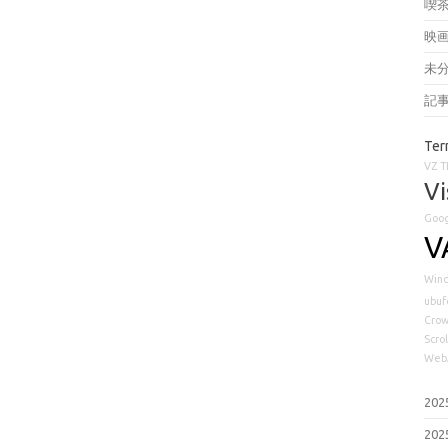
喫
映
未
記
Ter
VZ
T
Vi
Goog
V
Win
ubuf
Cro
Scrol
Web
20
20