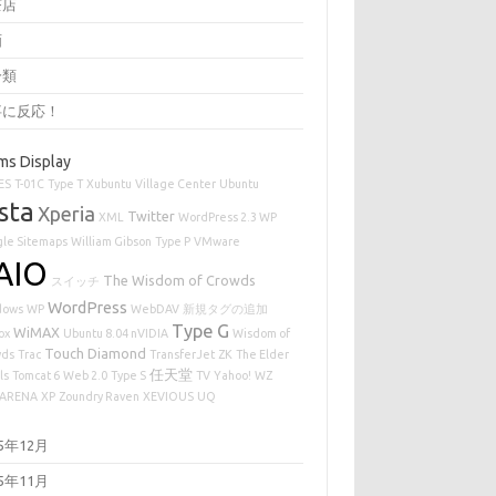
茶店
画
分類
事に反応！
ms Display
ES
T-01C
Type T
Xubuntu
Village Center
Ubuntu
sta
Xperia
Twitter
XML
WordPress 2.3 WP
le Sitemaps
William Gibson
Type P
VMware
AIO
The Wisdom of Crowds
スイッチ
WordPress
dows
WP
WebDAV
新規タグの追加
Type G
WiMAX
ox
Ubuntu 8.04 nVIDIA
Wisdom of
Touch Diamond
wds
Trac
TransferJet
ZK
The Elder
任天堂
ls
Tomcat 6
Web 2.0
Type S
TV
Yahoo!
WZ
ARENA
XP
Zoundry Raven
XEVIOUS
UQ
25年12月
25年11月