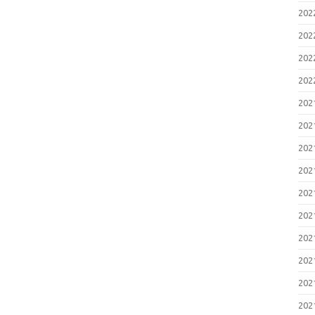
20
20
20
20
20
20
20
20
20
20
20
20
20
20