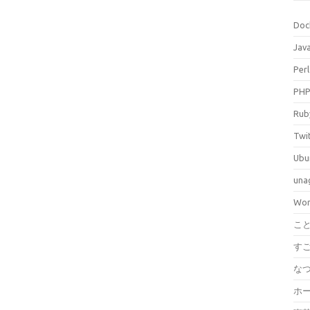
Doc
Jav
Perl
PH
Rub
Twi
Ubu
una
Wor
こ
す
な
ホ