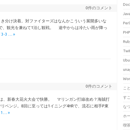
Doc
0件のコメント
Jav
苦い引き分け決着。対ファイターズはなんかこういう展開多いな
Perl
で、観光を兼ねて1泊し観戦。 途中からは冷たい雨が降っ
PH
F 3-3 … »
Rub
Twi
Ubu
una
Wor
0件のコメント
こ
す
初日は、新春大花火大会で快勝。 マリンガン打線改め？海賊打
リベンジ。8回に至っては1イニング4HRで、流石に相手P東
な
11… »
ホ
喫