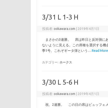
3/31 L 1-3 H
投稿者:
ookawara.com
|
2019年4月1日
まさかの3連勝。 席は昨日と反対側にあ
ないように見える。この席種を選択する機
季1号、これぞギータ弾という…
Read More:
カテゴリー:
ホークス
3/30 L 5-6 H
投稿者:
ookawara.com
|
2019年4月1日
祝、2連勝。 この日の席はビュッフェメ