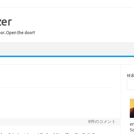
zer
or..Open the door!!
検
0件のコメント
en
So