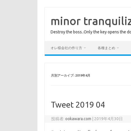
コ
ン
テ
minor tranquili
ン
ツ
へ
Destroy the boss..Only the key opens the do
ス
キ
ッ
プ
オレ様会社の作り方
各種まとめ
月別アーカイブ:
2019年4月
Tweet 2019 04
投稿者:
ookawara.com
|
2019年4月30日