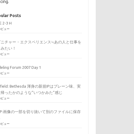
cing.
ular Posts
E 2-3 H
のビュー
グニチャー・エクスペリエンス≒あの人と仕事を
てみたい！
のビュー
eling Forum 2007 Day 1
のビュー
arfield: Bethesda 渾身の新規IPはプレーン味、実
に帰ったかのような”いつかみた”感じ
のビュー
MP:画像の一部を切り抜いて別のファイルに保存
る
のビュー