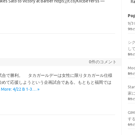
 Sato to victory at Barber https://t.co/KxcBeYeFss —
Ra
Pop
9/3 
9件
シ
し
8件
0件のコメント
Mod
8件
合で勝利。 タカガールデーは女性に限りタカガール仕様
染めて応援しようという企画試合である。もともと福岡では
St
 More: 4/22 B 1-3… »
家
8件
GI
す
6件