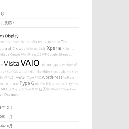
画
分類
事に反応！
ms Display
The
Zoundry Raven
ZK
TransferJet
TV
Tomcat 6
Xperia
dom of Crowds
VMware
XML
Xubuntu
Village Center
WordPress 2.3 WP Google Sitemaps
VAIO
Vista
o!
Ubuntu
Type T
Wisdom of
wds
XEVIOUS
WebARENA
The Elder Scrolls
Ubuntu 8.04
WordPress
Twitter
IA
XP
WZ
Type P
VZ
William
Type G
on
T-01C
Trac
ubufox
新規タグの追加
Type S
MAX
任天堂
UQ
スイッチ
WebDAV
Web 2.0
Windows
ch Diamond
25年12月
25年11月
25年10月