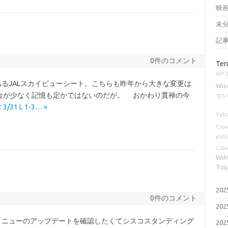
映
未
記
0件のコメント
Ter
WP
るJALスカイビューシート。こちらも昨年から大きな変更は
Wis
会が少なく記憶も定かではないのだが。 おかわり貫禄の今
TES
 3/31 L 1-3… »
Yaho
Cro
nVID
Gibs
Wi
Tou
20
0件のコメント
20
ニューのアップデートを確認したくてシスコスタンディング
20