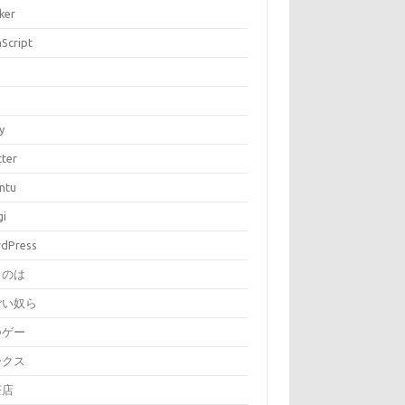
ker
aScript
P
y
tter
ntu
gi
dPress
とのは
ごい奴ら
つゲー
ークス
茶店