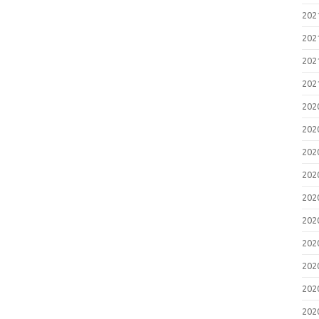
20
20
20
20
20
20
20
20
20
20
20
20
20
20