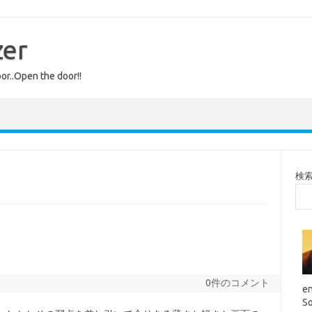
zer
or..Open the door!!
検
0件のコメント
en
So