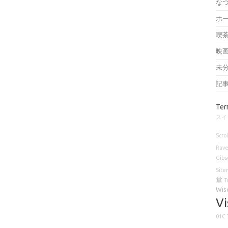
な
ホ
喫
映
未
記
Ter
スイ
Scrol
Rav
Gibs
Site
堂
T
Wis
Vi
01C