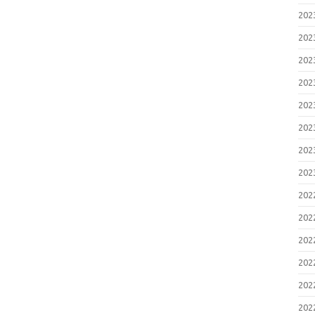
20
20
20
20
20
20
20
20
20
20
20
20
20
20