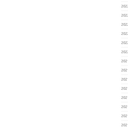
20
20
20
20
20
20
20
20
20
20
20
20
20
20