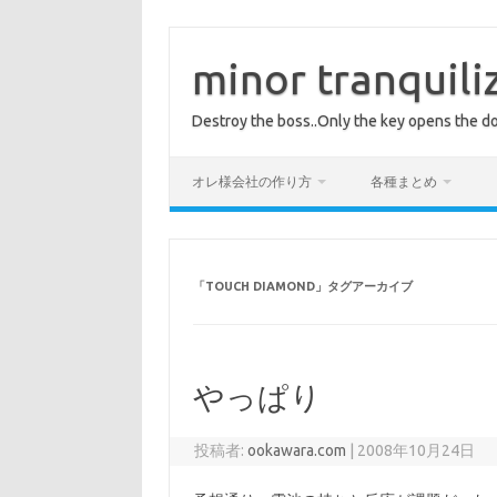
コ
ン
テ
minor tranquili
ン
ツ
へ
Destroy the boss..Only the key opens the do
ス
キ
ッ
プ
オレ様会社の作り方
各種まとめ
「
TOUCH DIAMOND
」タグアーカイブ
やっぱり
投稿者:
ookawara.com
|
2008年10月24日