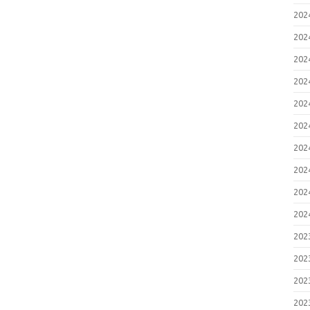
20
20
20
20
20
20
20
20
20
20
20
20
20
20