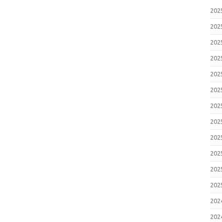
20
20
20
20
20
20
20
20
20
20
20
20
20
20