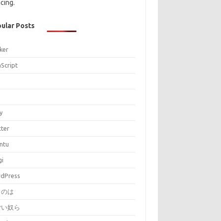
cing.
ular Posts
ker
aScript
P
y
tter
ntu
gi
dPress
とのは
ごい奴ら