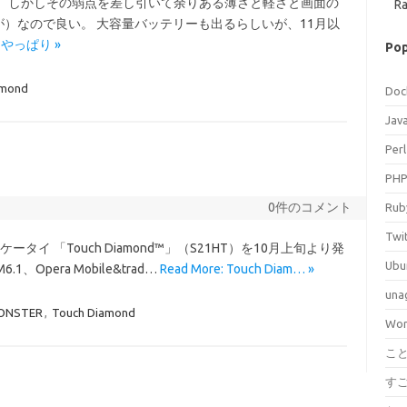
。 しかしその弱点を差し引いて余りある薄さと軽さと画面の
Ra
が）なので良い。 大容量バッテリーも出るらしいが、11月以
e: やっぱり »
Pop
amond
Doc
Jav
Perl
PH
0件のコメント
Rub
Twi
イ 「Touch Diamond™」（S21HT）を10月上旬より発
Ubu
、Opera Mobile&trad…
Read More: Touch Diam… »
una
ONSTER
,
Touch Diamond
Wor
こ
す