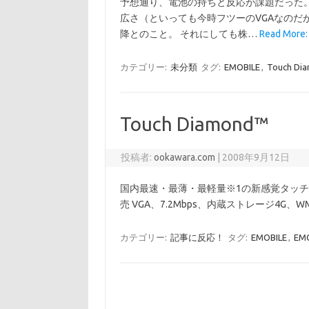
予想通り、電池の持ちと反応が課題だった
広さ（といっても今時フツーのVGAなのだ
降とのこと。 それにしても株…
Read Mor
カテゴリー:
未分類
タグ:
EMOBILE
,
Touch Di
Touch Diamond™
投稿者:
ookawara.com
|
2008年9月12日
国内最速・最薄・最軽量※1の新感覚タッチケータ
売 VGA、7.2Mbps、内蔵ストレージ4G、WM6.1
カテゴリー:
記事に反応！
タグ:
EMOBILE
,
EM