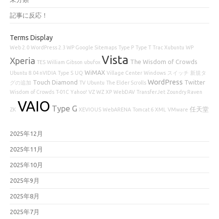
記事に反応！
Terms Display
Web 2.0
WordPress 2.3 WP Google Sitemaps
Type P
Type T
Trac
Xubuntu
WP
Vista
Xperia
The Wisdom of Crowds
TES
William Gibson
ubufox
WiMAX
Ubuntu 8.04 nVIDIA
Type S
UQ
Village Center
Windows
スイッチ
新規タ
WordPress
Touch Diamond
Twitter
グの追加
TV
Ubuntu
The Elder Scrolls
Wisdom of Crowds
T-01C
Yahoo!
VZ
WZ
XP
WebDAV
TransferJet
Zoundry Raven
VAIO
Type G
任天堂
ZK
XEVIOUS
WebARENA
Tomcat 6
XML
VMware
2025年12月
2025年11月
2025年10月
2025年9月
2025年8月
2025年7月