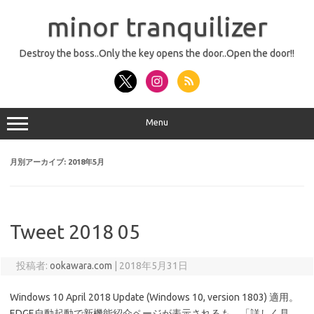
コ
ン
minor tranquilizer
テ
ン
ツ
へ
Destroy the boss..Only the key opens the door..Open the door!!
ス
キ
ッ
プ
Menu
月別アーカイブ:
2018年5月
Tweet 2018 05
投稿者:
ookawara.com
|
2018年5月31日
Windows 10 April 2018 Update (Windows 10, version 1803) 適用。
EDGE自動起動で新機能紹介ページが表示されるも、「詳しく見