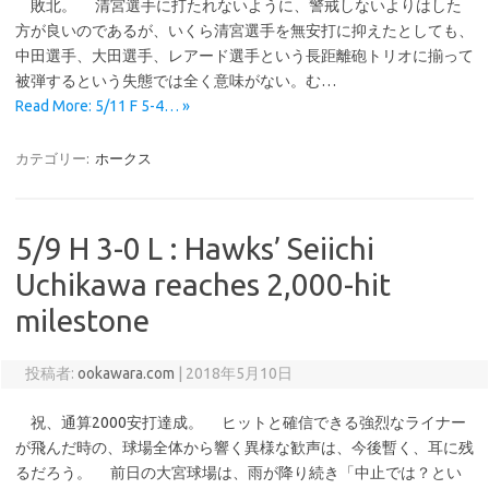
敗北。 清宮選手に打たれないように、警戒しないよりはした
方が良いのであるが、いくら清宮選手を無安打に抑えたとしても、
中田選手、大田選手、レアード選手という長距離砲トリオに揃って
被弾するという失態では全く意味がない。む…
Read More: 5/11 F 5-4… »
カテゴリー:
ホークス
5/9 H 3-0 L : Hawks’ Seiichi
Uchikawa reaches 2,000-hit
milestone
投稿者:
ookawara.com
|
2018年5月10日
祝、通算2000安打達成。 ヒットと確信できる強烈なライナー
が飛んだ時の、球場全体から響く異様な歓声は、今後暫く、耳に残
るだろう。 前日の大宮球場は、雨が降り続き「中止では？とい