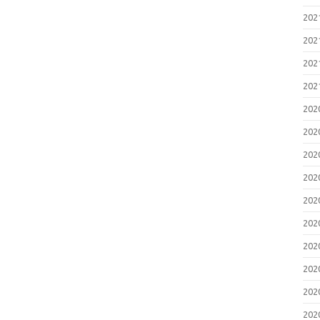
20
20
20
20
20
20
20
20
20
20
20
20
20
20