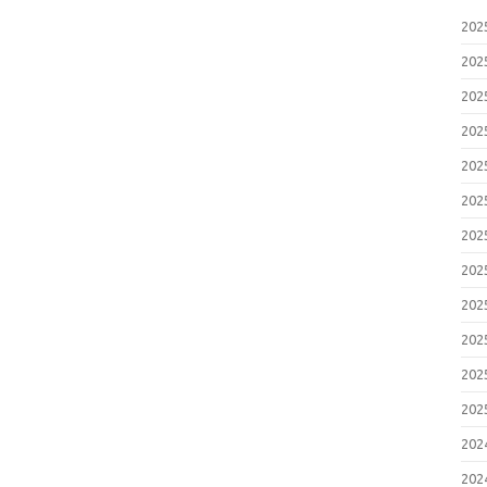
20
20
20
20
20
20
20
20
20
20
20
20
20
20