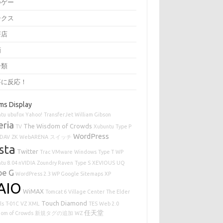
つゲー
ークス
茶店
画
分類
事に反応！
ms Display
ntu
ubufox
Yahoo!
TransferJet
William Gibson
eria
The Wisdom of Crowds
TV
Xubuntu
Type P
WordPress
DAV
ZK
WebARENA
スイッチ
sta
Twitter
Trac
VMware
Windows
Type T
WP
tu 8.04 nVIDIA
Zoundry Raven
Type S
XEVIOUS
UQ
pe G
WordPress 2.3 WP Google Sitemaps
XP
AIO
WiMAX
Tomcat 6
Village Center
The Elder
Touch Diamond
ls
T-01C
VZ
XML
TES
Web 2.0
任天堂
om of Crowds
新規タグの追加
WZ