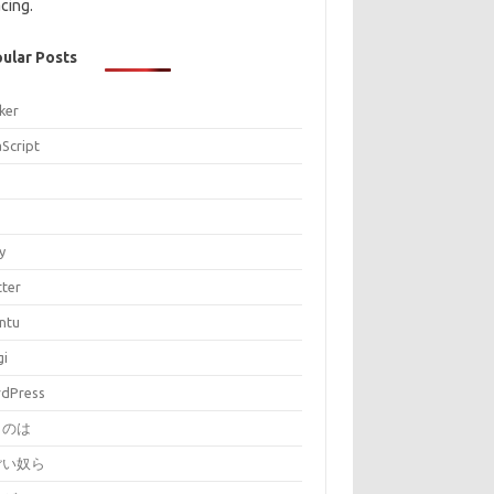
cing.
ular Posts
ker
aScript
P
y
tter
ntu
gi
dPress
とのは
ごい奴ら