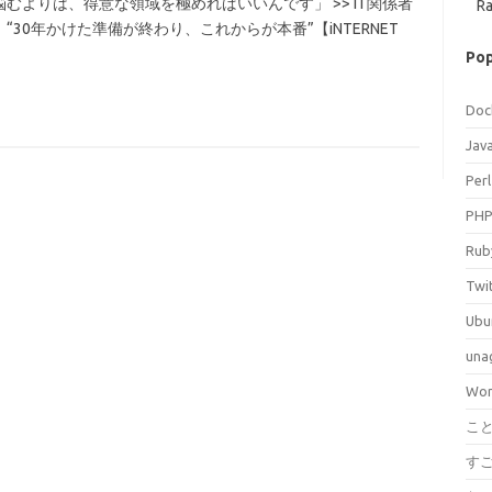
よりは、得意な領域を極めればいいんです」 >> IT関係者
Ra
30年かけた準備が終わり、これからが本番”【iNTERNET
Pop
Doc
Jav
Perl
PH
Rub
Twi
Ubu
una
Wor
こ
す