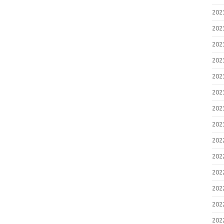
20
20
20
20
20
20
20
20
20
20
20
20
20
20