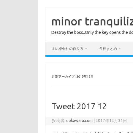
コ
ン
テ
minor tranquili
ン
ツ
へ
Destroy the boss..Only the key opens the do
ス
キ
ッ
プ
オレ様会社の作り方
各種まとめ
月別アーカイブ:
2017年12月
Tweet 2017 12
投稿者:
ookawara.com
|
2017年12月31日