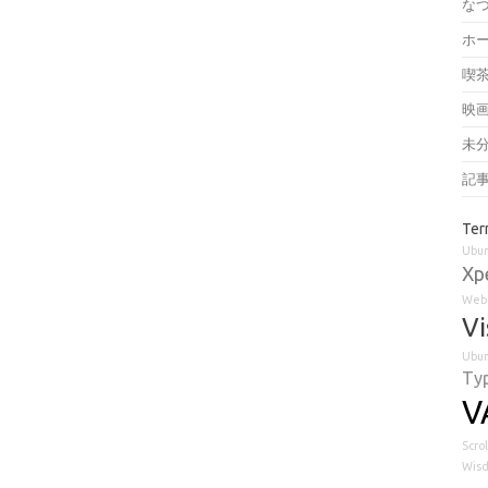
な
ホ
喫
映
未
記
Ter
Ubu
Xp
Web
Vi
Ubun
Ty
V
Scrol
Wisd