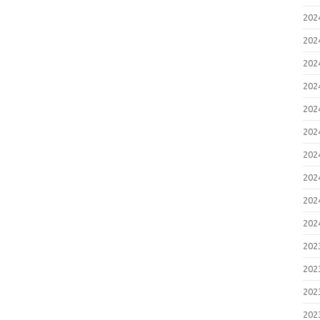
20
20
20
20
20
20
20
20
20
20
20
20
20
20