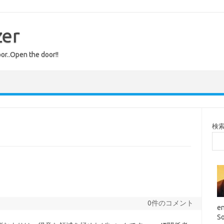
zer
or..Open the door!!
検
0件のコメント
en
So