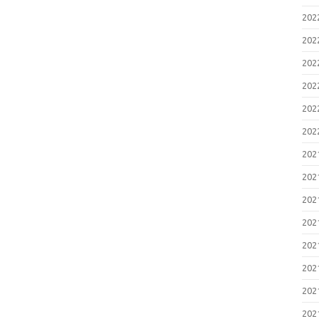
20
20
20
20
20
20
20
20
20
20
20
20
20
20