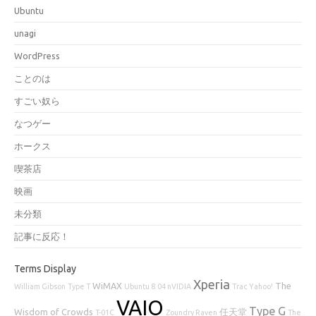
Ubuntu
unagi
WordPress
ことのは
すごい奴ら
なつゲー
ホークス
喫茶店
映画
未分類
記事に反応！
Terms Display
Xperia
WiMAX
The
William Gibson
Type T
Ubuntu 8.04 nVIDIA
Trac
Yahoo!
VAIO
Type G
Wisdom of Crowds
任天堂
T-01C
Zoundry Raven
The