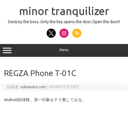
コ
ン
minor tranquilizer
テ
ン
ツ
へ
Destroy the boss..Only the key opens the door..Open the door!!
ス
キ
ッ
プ
Menu
REGZA Phone T-01C
投稿者:
ookawara.com
|
2010年12月20日
Android初体験。第一印象をチラ裏してみる。