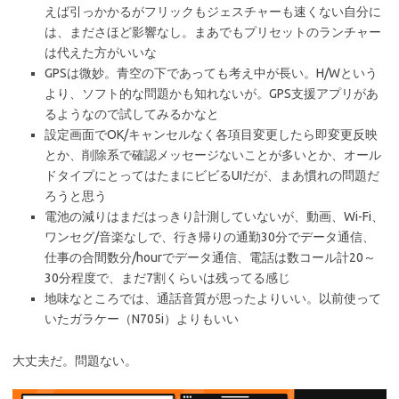
えば引っかかるがフリックもジェスチャーも速くない自分に
は、まださほど影響なし。まあでもプリセットのランチャー
は代えた方がいいな
GPSは微妙。青空の下であっても考え中が長い。H/Wという
より、ソフト的な問題かも知れないが。GPS支援アプリがあ
るようなので試してみるかなと
設定画面でOK/キャンセルなく各項目変更したら即変更反映
とか、削除系で確認メッセージないことが多いとか、オール
ドタイプにとってはたまにビビるUIだが、まあ慣れの問題だ
ろうと思う
電池の減りはまだはっきり計測していないが、動画、Wi-Fi、
ワンセグ/音楽なしで、行き帰りの通勤30分でデータ通信、
仕事の合間数分/hourでデータ通信、電話は数コール計20～
30分程度で、まだ7割くらいは残ってる感じ
地味なところでは、通話音質が思ったよりいい。以前使って
いたガラケー（N705i）よりもいい
大丈夫だ。問題ない。