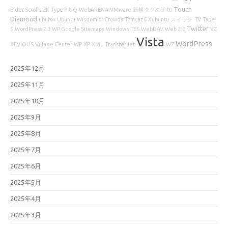
Touch
Elder Scrolls
ZK
Type P
UQ
WebARENA
VMware
新規タグの追加
Diamond
ubufox
Ubuntu
Wisdom of Crowds
Tomcat 6
Xubuntu
スイッチ
TV
Type
Twitter
S
WordPress 2.3 WP Google Sitemaps
Windows
TES
WebDAV
Web 2.0
VZ
Vista
WordPress
XEVIOUS
Village Center
WP
XP
XML
TransferJet
WZ
2025年12月
2025年11月
2025年10月
2025年9月
2025年8月
2025年7月
2025年6月
2025年5月
2025年4月
2025年3月