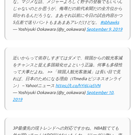
な。マジメな話、メジャーよろしく野手の登板でもいいん
じゃないのとか思うが、侮辱だの前代未聞だの全方位から
叩かれるんだろうな。まあそれ以前に今日の試合内容かつ
5点差で送りバントもまあまあアレだけどな。
#sbhawks
— Yoshiyuki Ookawara (@y_ookawara)
September 9, 2019
近いからって依存しすぎてはダメで、韓国からの観光客減
をチャンスと捉え多国籍化せよという正論。何事も多様性
って大事だよね。 >> 「韓国人観光客激減」は長い目で見
れば、日本のためになる理由（ITmedia ビジネスオンライ
ン） – Yahoo!ニュース
https://t.co/hYi6Lja5VN
— Yoshiyuki Ookawara (@y_ookawara)
September 10,
2019
3P最優先の現トレンドへの対応ですかね。NBA観てても