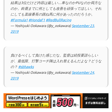
結果は3位だけど内容は厳しい…車なのかPUなのか両方な
のか。鈴鹿までに何としても改善を頑張ってほしい。それ
にしても直線番長の跳ね馬に何があったのだろうか。
#Formula1
#HondaF1
#RedBullRacing
— Yoshiyuki Ookawara (@y_ookawara)
September 23,
2019
負けるべくして負けた感じだな。監督は続投要請らしい
が、最低限、打撃コーチ陣は入れ替えるんだよな？どうな
の？
#sbhawks
— Yoshiyuki Ookawara (@y_ookawara)
September 24,
2019