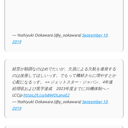
— Yoshiyuki Ookawara (@y_ookawara)
September 10,
2019
経営が順調なのはめでたいが、欠員による欠航を連発する
のは改善してほしいっす。でもって機材さらに増やすとか
心配になるっす。 >> ジェットスター・ジャパン、4年連
続増収および黒字達成 2023年度までに35機体制へ –
LCCjp
https://t.co/p8WQLanoE2
— Yoshiyuki Ookawara (@y_ookawara)
September 10,
2019