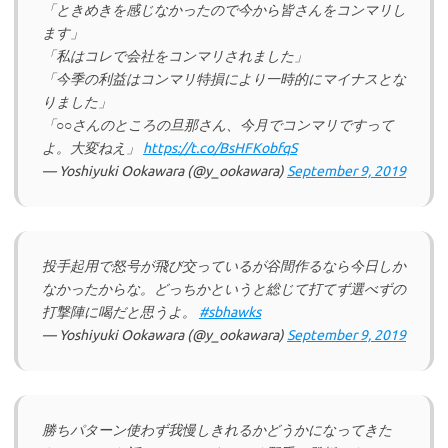
「ときめきを感じなかったので今から皆さんをコンマリし
ます」
「私はコレで会社をコンマリされました」
「今季の利益はコンマリ特損により一時的にマイナスとな
りました」
「○○さんのところの旦那さん、今月でコンマリですって
よ。大変ねえ」
https://t.co/BsHFKobfqS
— Yoshiyuki Ookawara (@y_ookawara)
September 9, 2019
投手起用で怒号が飛び交っているが谷間作るなら今日しか
なかったからな。どっちかというと総じて打てず選べずの
打撃陣に喝だと思うよ。
#sbhawks
— Yoshiyuki Ookawara (@y_ookawara)
September 9, 2019
勝ちパターン使わず我慢しきれるかどうかになってきた