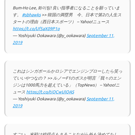
Bum-Ho Lee, 화이팅! 良い指導者になることを願っていま
す。
#sbhawks
>> 韓国の満塁男 今、日本で第2の人生ス
タートの理由（西日本スポーツ） – Yahoo!ニュース
https://t.co/Uf5aX09P1o
— Yoshiyuki Ookawara (@y_ookawara)
September 11,
2019
これはシンガポールかロシアでエンジンブローしたら笑っ
ていいやつなの？ >> ルノーF1のボスが明言「我々のエン
ジンは1000馬力を超えている」（TopNews） – Yahoo!ニ
ュース
https://t.co/tiQCwUlQAS
— Yoshiyuki Ookawara (@y_ookawara)
September 11,
2019
すごい。米戦は総得点もさることながら外も決めてたし