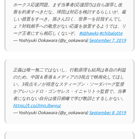
ホークス応援問題。まず当事者(応援団?)は自ら謝罪し改
善を約束すべきだな。球団は対応を検討するらしいが、厳
しい措置をすべき。孫さん曰く、世界一を目指すんでし
ょ？対戦相手への敬意がない応援を放置するようでは、リ
ーグ王者にすら相応しくないぞ。
#sbhawks
#chibalotte
— Yoshiyuki Ookawara (@y_ookawara)
September 7, 2019
正義は唯一無二ではないし、行動原理も結局は各自の利益
のため。中国＆香港＆メディアの3視点で映画化してほし
い。3視点モノが得意なスティーブン・ソーダバーグ監督
かアレハンドロ・ゴンサレス・イニャリトゥ監督で。当事
者になれない自分は後日俯瞰で学び教訓とするしかない。
https://t.co/JImnJbwyuz
— Yoshiyuki Ookawara (@y_ookawara)
September 8, 2019