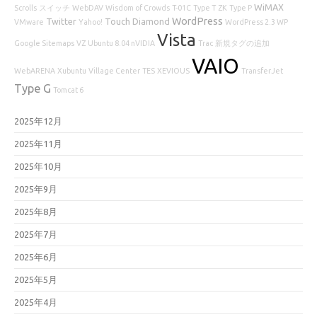
WiMAX
Scrolls
スイッチ
WebDAV
Wisdom of Crowds
T-01C
Type T
ZK
Type P
WordPress
Twitter
Touch Diamond
VMware
Yahoo!
WordPress 2.3 WP
Vista
Google Sitemaps
VZ
Ubuntu 8.04 nVIDIA
Trac
新規タグの追加
VAIO
WebARENA
Xubuntu
Village Center
TES
XEVIOUS
TransferJet
Type G
Tomcat 6
2025年12月
2025年11月
2025年10月
2025年9月
2025年8月
2025年7月
2025年6月
2025年5月
2025年4月