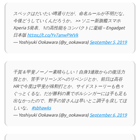
スペックはだいたい噂通りだが、命名ルールが不明だな。
今後どうしていくんだろうか。 >> ソニー新旗艦スマホ
Xperia 5発表、1の高性能をコンパクトに凝縮 – Engadget
日本版
https://t.co/Yy7anwPWVk
— Yoshiyuki Ookawara (@y_ookawara)
September 5, 2019
千賀＆甲斐ノーノー素晴らしい！自身3連敗からの復活力
投とか、苦手マリーンズへのリベンジとか、前日は高谷
HRで今度は甲斐が殊勲打とか、サイドストーリーも色々
ぐっとくるな。だが勝利の裏でボルシンガーには手も足も
出なかったので、野手の皆さんは早いとこ調子を戻してほ
しいな。
#sbhawks
— Yoshiyuki Ookawara (@y_ookawara)
September 6, 2019