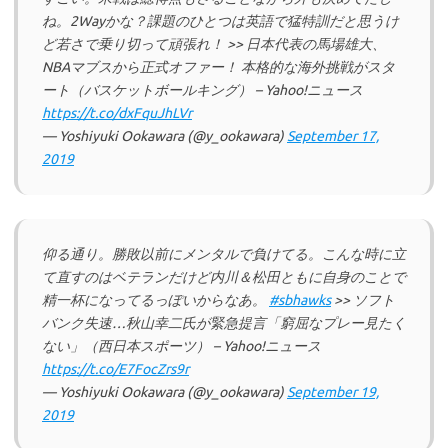
ね。2Wayかな？課題のひとつは英語で猛特訓だと思うけ
ど若さで乗り切って頑張れ！ >> 日本代表の馬場雄大、
NBAマブスから正式オファー！ 本格的な海外挑戦がスタ
ート（バスケットボールキング） – Yahoo!ニュース
https://t.co/dxFquJhLVr
— Yoshiyuki Ookawara (@y_ookawara)
September 17,
2019
仰る通り。勝敗以前にメンタルで負けてる。こんな時に立
て直すのはベテランだけど内川＆松田ともに自身のことで
精一杯になってるっぽいからなあ。
#sbhawks
>> ソフト
バンク失速…秋山幸二氏が緊急提言「窮屈なプレー見たく
ない」（西日本スポーツ） – Yahoo!ニュース
https://t.co/E7FocZrs9r
— Yoshiyuki Ookawara (@y_ookawara)
September 19,
2019