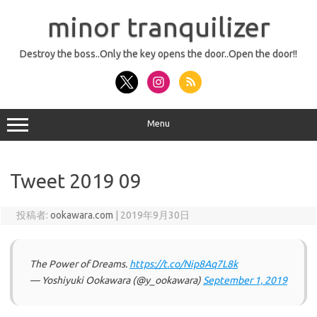
コ
ン
minor tranquilizer
テ
ン
ツ
へ
Destroy the boss..Only the key opens the door..Open the door!!
ス
キ
ッ
プ
Menu
Tweet 2019 09
投稿者:
ookawara.com
|
2019年9月30日
The Power of Dreams.
https://t.co/Nip8Aq7L8k
— Yoshiyuki Ookawara (@y_ookawara)
September 1, 2019