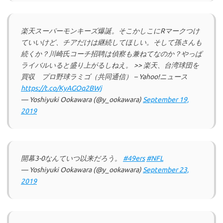
楽天スーパーモンキーズ爆誕。そこかしこにRマークつけ
ていいけど、チアだけは継続してほしい。そして孫さんも
続くか？川崎氏コーチ招聘は偵察も兼ねてなのか？やっぱ
ライバルいると盛り上がるしねえ。 >> 楽天、台湾球団を
買収 プロ野球ラミゴ（共同通信） – Yahoo!ニュース
https://t.co/KyAGOq2BWj
— Yoshiyuki Ookawara (@y_ookawara)
September 19,
2019
開幕3-0なんていつ以来だろう。
#49ers
#NFL
— Yoshiyuki Ookawara (@y_ookawara)
September 23,
2019