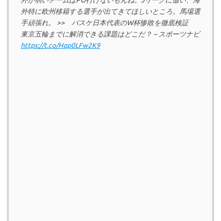
外が弱いチームはPO行けないもんね。Jリーグに倣い、海
外特に欧州移籍する選手が出てきてほしいところ。馬場選
手頑張れ。 >> バスケ日本代表のW杯惨敗を徹底検証
東京五輪までに解消できる課題はどこだ？ – スポーツナビ
https://t.co/Hqp0LFw2K9