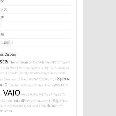
つゲー
ークス
茶店
画
分類
事に反応！
ms Display
sta
The Wisdom of Crowds
WebARENA
Type T
tu 8.04 nVIDIA
WP
Zoundry Raven
UQ
ubufox
Xubuntu
om of Crowds
Tomcat 6
Windows
WordPress 2.3 WP
Xperia
Twitter
le Sitemaps
VZ
Trac
TES
XEVIOUS
pe G
WiMAX
TransferJet
Village Center
Ubuntu
ス
VAIO
チ
Web 2.0
XML
WZ
Type P
Type S
TV
WordPress
任天堂
DAV
T-01C
ZK
VMware
Yahoo!
Touch Diamond
新規タグの追加
The Elder Scrolls
iam Gibson