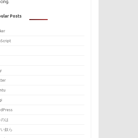
cing.
ular Posts
ker
aScript
P
y
tter
ntu
gi
dPress
とのは
ごい奴ら