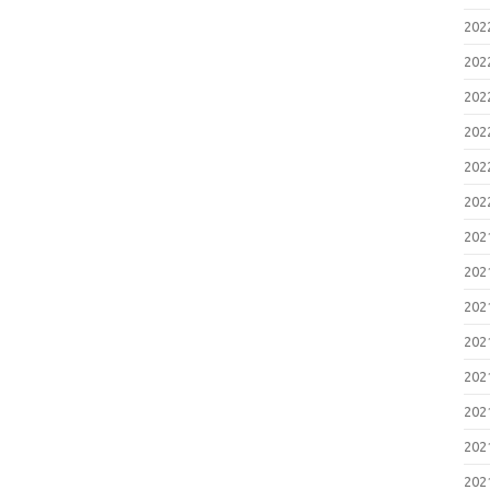
20
20
20
20
20
20
20
20
20
20
20
20
20
20