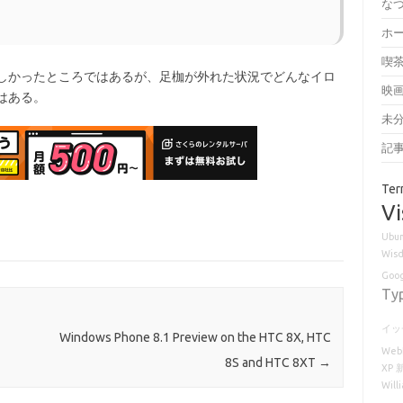
な
ホ
喫
ほしかったところではあるが、足枷が外れた状況でどんなイロ
映
はある。
未
記
Ter
Vi
Ubun
Wisd
Goog
Ty
イッ
Windows Phone 8.1 Preview on the HTC 8X, HTC
Web
8S and HTC 8XT
→
XP
Will