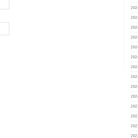
20
20
20
20
20
20
20
20
20
20
20
20
20
20