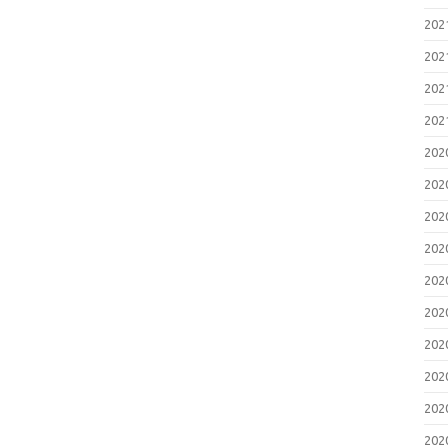
20
20
20
20
20
20
20
20
20
20
20
20
20
20