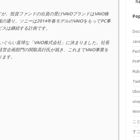
Ra
が、投資ファンドの出資の受けVAIOブランドはVAIO株
Pop
通り、ソニーは2014年春モデルのVAIOをもってPC事
ビスは継続する計画です。
Doc
Jav
いぐらい直球な「VAIO株式会社」に決まりました。社長
部の経営企画部門の関取高行氏が就き、これまでVAIO事業を
Perl
ります。
PH
Rub
Twi
Ubu
una
Wor
こ
す