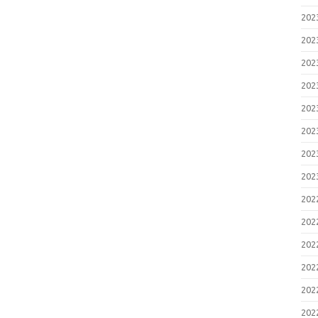
20
20
20
20
20
20
20
20
20
20
20
20
20
20