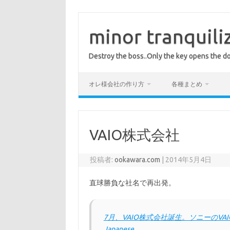
コ
ン
テ
minor tranquili
ン
ツ
へ
Destroy the boss..Only the key opens the do
ス
キ
ッ
プ
オレ様会社の作り方
各種まとめ
VAIO株式会社
投稿者:
ookawara.com
|
2014年5月4日
直球勝負な社名で再出発。
7月、VAIO株式会社誕生。ソニーのVAIOブ
Japanese