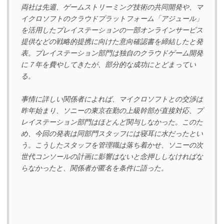
両社は先週、ゲームストリーミング技術の共同開発や、マ
イクロソフトのクラウドプラットフォーム「アジュール」
を活用したプレイステーションの一部オンラインサービス
提供などの戦略的提携に向けた意向確認書を締結したと発
表。プレイステーション部門は独自のクラウドゲーム開発
に７年を費やしてきたが、部分的な成功にとどまってい
る。
事情に詳しい関係者によれば、マイクロソフトとの交渉は
昨年始まり、ソニーの東京在勤の上級幹部が直接対応、プ
レイステーション部門はほとんど関与しなかった。このた
め、今回の発表は同部門スタッフには寝耳に水だったとい
う。こうしたスタッフを管理職は落ち着かせ、ソニーの次
世代コンソールの計画に影響はないと念押ししなければな
らなかったと、関係者が匿名を条件に語った。