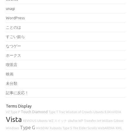
unagi
WordPress
ことのは
すごい奴ら
なつゲー
ホークス
喫茶店
映画
未分類
記事に反応！
Terms Display
Touch Diamond
VZ
Type P
Type T
Trac
Wisdom of Crowds
Ubuntu 8.04 nVIDIA
Vista
XEVIOUS
Ubuntu
WZ
スイッチ
ubufox
WP
TransferJet
William Gibson
Type G
Windows
WebDAV
Xubuntu
Type S
The Elder Scrolls
WebARENA
XML