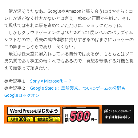
溝が深そうだなあ。GoogleやAmazonと張り合うにはおそらくコ
レしか道がなく仕方がないとは言え、Xboxと正面から戦い、そし
て現状では有利に事を進めていただけに、ショックだろうね。
しかしクラウドゲーミングは10年20年に1度レベルのパラダイム
シフトなので、過去の成功体験に拘りすぎるのはまさにガラケーの
二の舞まっしぐらであり、良くない。
最近は任天堂に肩入れしている自分ではあるが、もともとはソニ
男気質であり株主の端くれでもあるので、発想を転換する好機と捉
えて頑張って頂きたい。
参考記事１：
Sony × Microsoft ＝？
参考記事２：
Google Stadia：黒船襲来。ついにゲームの分野も
Googleロックオン