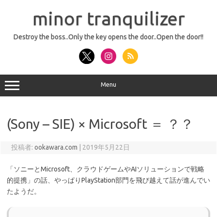
コ
ン
minor tranquilizer
テ
ン
ツ
へ
Destroy the boss..Only the key opens the door..Open the door!!
ス
キ
ッ
プ
Menu
(Sony – SIE) × Microsoft ＝ ？？
投稿者:
ookawara.com
|
2019年5月22日
「ソニーとMicrosoft、クラウドゲームやAIソリューションで戦略
的提携」の話、やっぱりPlayStation部門を飛び越えて話が進んでい
たようだ。