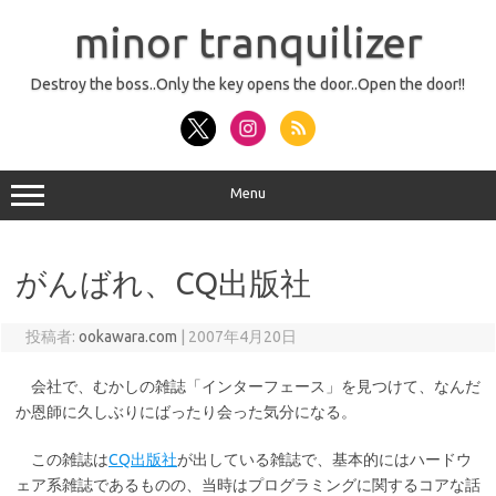
コ
ン
minor tranquilizer
テ
ン
ツ
へ
Destroy the boss..Only the key opens the door..Open the door!!
ス
キ
ッ
プ
Menu
がんばれ、CQ出版社
投稿者:
ookawara.com
|
2007年4月20日
会社で、むかしの雑誌「インターフェース」を見つけて、なんだ
か恩師に久しぶりにばったり会った気分になる。
この雑誌は
CQ出版社
が出している雑誌で、基本的にはハードウ
ェア系雑誌であるものの、当時はプログラミングに関するコアな話