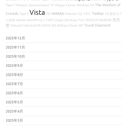
The Wisdom of
Type T
VMware
Zoundry Raven
TV
Village Center
Windows
XP
Vista
Crowds
WiMAX
Twitter
Type S
TES
Xubuntu
UQ
T-01C
VZ
新規タグ
任天
の追加
Ubuntu
WordPress 2.3 WP Google Sitemaps
Trac
XEVIOUS
WebDAV
堂
Touch Diamond
Tomcat 6
Ubuntu 8.04 nVIDIA
WZ
William Gibson
WP
2025年12月
2025年11月
2025年10月
2025年9月
2025年8月
2025年7月
2025年6月
2025年5月
2025年4月
2025年3月