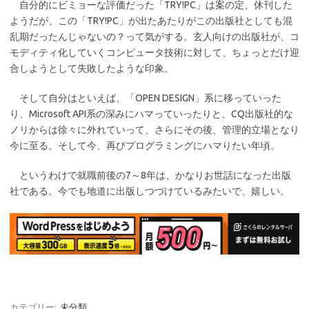
自分的にビミョーな評価だった「TRY!PC」は案の定、休刊した
ようだが、この「TRY!PC」が出たあたりがこの出版社としても混
乱期だったんじゃないの？って気がする。玄人向けの出版社が、コ
モディティ化していくコンピュータ技術に対して、ちょっとだけ迎
合しようとして失敗したような印象。
そして自分はといえば、「OPEN DESIGN」系に移っていった
り、Microsoft API系の深みにハマっていったりと、CQ出版社的な
ノリからは徐々に外れていって、さらにその後、管理的立場となり
今に至る。そして今、再びプログラミングにハマりたい年頃。
というわけで就職前後の7～8年は、かなりお世話になった出版
社である。今でも地道に出版しつづけているみたいで、嬉しい。
カテゴリー:
未分類