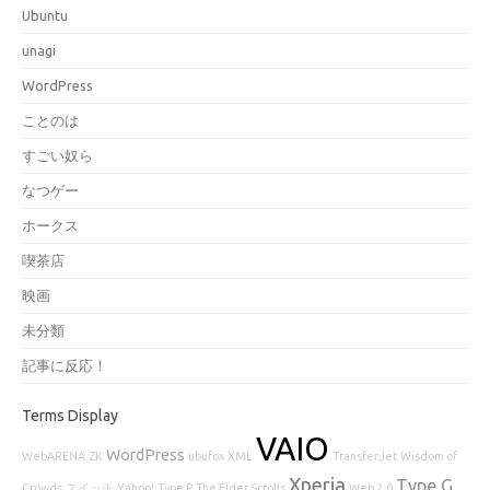
Ubuntu
unagi
WordPress
ことのは
すごい奴ら
なつゲー
ホークス
喫茶店
映画
未分類
記事に反応！
Terms Display
VAIO
WordPress
WebARENA
ZK
ubufox
XML
TransferJet
Wisdom of
Xperia
Type G
Crowds
スイッチ
Yahoo!
Type P
The Elder Scrolls
Web 2.0