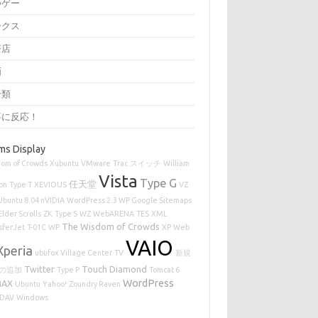
つゲー
ークス
茶店
画
分類
事に反応！
ms Display
om of Crowds
Xubuntu
VMware
Trac
スイッチ
William
Vista
Type G
任天堂
on
Type T
XEVIOUS
VZ
Ubuntu 8.04 nVIDIA
WordPress 2.3 WP Google Sitemaps
Elder Scrolls
ZK
Type S
WZ
WebARENA
TES
XML
The Wisdom of Crowds
sferJet
T-01C
WP
XP
Web
VAIO
Xperia
ubufox
Village Center
TV
新規
Twitter
Touch Diamond
の追加
Type P
Tomcat 6
WordPress
MAX
Ubuntu
Yahoo!
Zoundry Raven
DAV
Windows