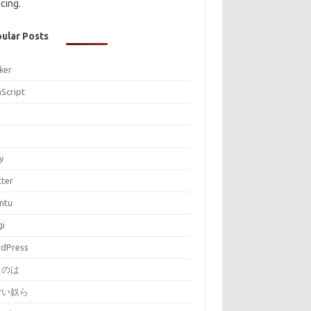
cing.
ular Posts
ker
aScript
P
y
tter
ntu
gi
dPress
とのは
ごい奴ら