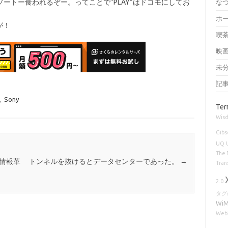
ソートー食われるぞー。ってことで”PLAY”はドコモにしてお
な
ホ
が！
喫
映
未
記
,
Sony
Ter
Wisd
Gibs
UQ
The 
情報革
トンネルを抜けるとデータセンターであった。
→
Tran
2.0
タグ
Wi
Web