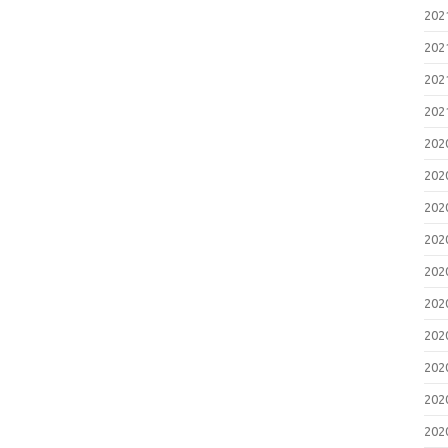
20
20
20
20
20
20
20
20
20
20
20
20
20
20