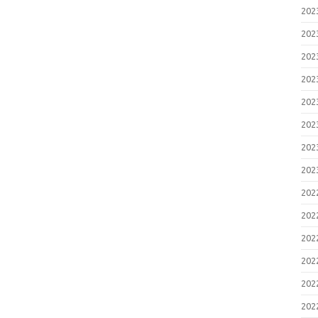
20
20
20
20
20
20
20
20
20
20
20
20
20
20