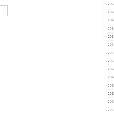
20
20
20
20
20
20
20
20
20
20
20
20
20
20