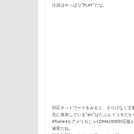
注目はやっぱり”PLAY”だな。
対応ネットワークをみると、さりげなく主
先に発表している”arc”はたぶんドコモだから
iPhone4もアメリカじゃCDMA2000対
確変だね。