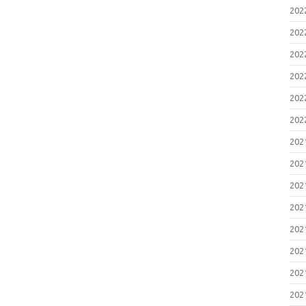
20
20
20
20
20
20
20
20
20
20
20
20
20
20