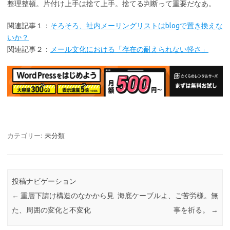
整理整頓。片付け上手は捨て上手。捨てる判断って重要だなあ。
関連記事１：
そろそろ、社内メーリングリストはblogで置き換えな
いか？
関連記事２：
メール文化における「存在の耐えられない軽さ」
カテゴリー:
未分類
投稿ナビゲーション
←
重層下請け構造のなかから見
海底ケーブルよ、ご苦労様。無
た、周囲の変化と不変化
事を祈る。
→