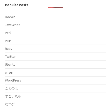
Popular Posts
Docker
JavaScript
Perl
PHP
Ruby
Twitter
Ubuntu
unagi
WordPress
ことのは
すごい奴ら
なつゲー