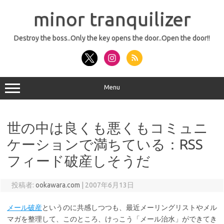
コ
ン
minor tranquilizer
テ
ン
ツ
へ
Destroy the boss..Only the key opens the door..Open the door!!
ス
キ
ッ
プ
Menu
世の中は良くも悪くもコミュニ
ケーションで満ちている：RSS
フィード破産しそうだ
投稿者:
ookawara.com
|
2007年6月13日
メール破産
というのに共感しつつも、最近メーリングリストやメル
マガを整理して、このところ、けっこう「メール治水」ができてき