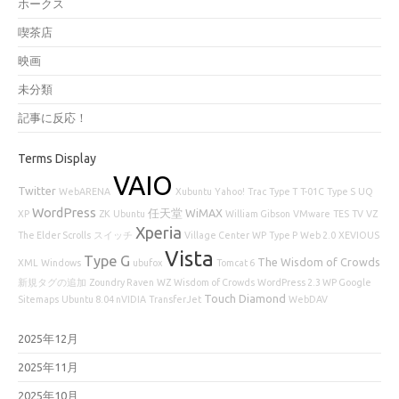
ホークス
喫茶店
映画
未分類
記事に反応！
Terms Display
VAIO
Twitter
WebARENA
Xubuntu
Yahoo!
Trac
Type T
T-01C
Type S
UQ
WordPress
任天堂
WiMAX
XP
ZK
Ubuntu
William Gibson
VMware
TES
TV
VZ
Xperia
The Elder Scrolls
スイッチ
Village Center
WP
Type P
Web 2.0
XEVIOUS
Vista
Type G
The Wisdom of Crowds
XML
Windows
ubufox
Tomcat 6
新規タグの追加
Zoundry Raven
WZ
Wisdom of Crowds
WordPress 2.3 WP Google
Touch Diamond
Sitemaps
Ubuntu 8.04 nVIDIA
TransferJet
WebDAV
2025年12月
2025年11月
2025年10月