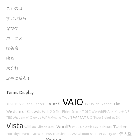
ことのは
すごい奴ら
なつゲー
ホークス
喫茶店
映画
未分類
記事に反応！
Terms Display
VAIO
Type G
The
XEVIOUS
Village Center
TV
Ubuntu
Yahoo!
Wisdom of Crowds
Web 2.0
The Elder Scrolls
T-01C
WebARENA
スイッチ
VZ
WiMAX
TES
Wisdom of Crowds
WP
VMware
Type T
UQ
Type S
ubufox
ZK
Vista
WordPress
Twitter
William Gibson
XML
XP
WebDAV
Xubuntu
任天堂
Zoundry Raven
Trac
Windows
TransferJet
WZ
Ubuntu 8.04 nVIDIA
Type P