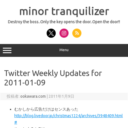
コ
ン
minor tranquilizer
テ
ン
ツ
へ
Destroy the boss..Only the key opens the door..Open the door!!
ス
キ
ッ
プ
Menu
Twitter Weekly Updates for
2011-01-09
投稿者:
ookawara.com
|
2011年1月9日
むかしから広告だけはセンスあった
http://blog.livedoor.jp/christmas1224/archives/3948409.html
#