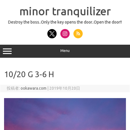
コ
ン
minor tranquilizer
テ
ン
ツ
へ
Destroy the boss..Only the key opens the door..Open the door!!
ス
キ
ッ
プ
Menu
10/20 G 3-6 H
投稿者:
ookawara.com
|
2019年10月20日