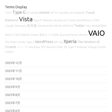
Terms Display
Type G
WiMAX
Touch
T-01C
VZ
ubufox
XP
TV
TransferJet
WebDAV
Vista
Diamond
Type P
VMware
Wisdom of Crowds
WordPress 2.3 WP
任天堂
Twitter
Google Sitemaps
Ubuntu 8.04 nVIDIA
XEVIOUS
Trac
WebARENA
VAIO
Web 2.0
WZ
William Gibson
新規タグの追加
Zoundry Raven
Ubuntu
Xperia
WordPress
The Wisdom of
The Elder Scrolls
Type S
WP
UQ
Crowds
スイッチ
Windows
TES
Tomcat 6
XML
ZK
Type T
Xubuntu
Village Center
Yahoo!
2025年12月
2025年11月
2025年10月
2025年9月
2025年8月
2025年7月
2025年6月