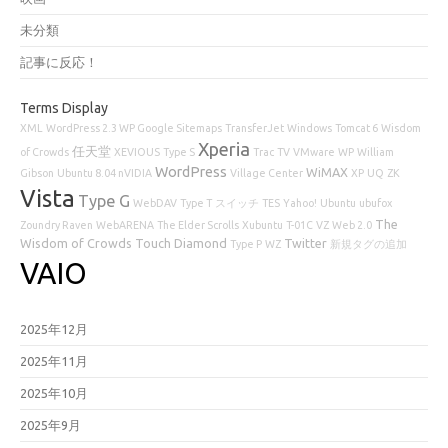
未分類
記事に反応！
Terms Display
XML
WordPress 2.3 WP Google Sitemaps
TransferJet
Windows
Tomcat 6
Wisdom
Xperia
任天堂
of Crowds
XEVIOUS
Type S
Trac
TV
VMware
WP
William
WordPress
WiMAX
Gibson
Ubuntu 8.04 nVIDIA
Village Center
XP
UQ
ZK
Vista
Type G
WebDAV
Type T
スイッチ
TES
Yahoo!
Ubuntu
ubufox
The
Zoundry Raven
WebARENA
The Elder Scrolls
Xubuntu
T-01C
VZ
Web 2.0
Wisdom of Crowds
Touch Diamond
Twitter
Type P
WZ
新規タグの追加
VAIO
2025年12月
2025年11月
2025年10月
2025年9月