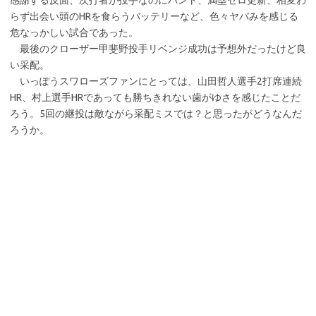
感謝する反面、次打者が投手なのにバント、満塁ゼロ更新、相変わ
らず出会い頭のHRを食らうバッテリーなど、色々ヤバみを感じる
危なっかしい試合であった。
最後のクローザー甲斐野投手リベンジ成功は予想外だったけど良
い采配。
いっぽうスワローズファンにとっては、山田哲人選手2打席連続
HR、村上選手HRであっても勝ちきれない歯がゆさを感じたことだ
ろう。5回の継投は敵ながら采配ミスでは？と思ったがどうなんだ
ろうか。