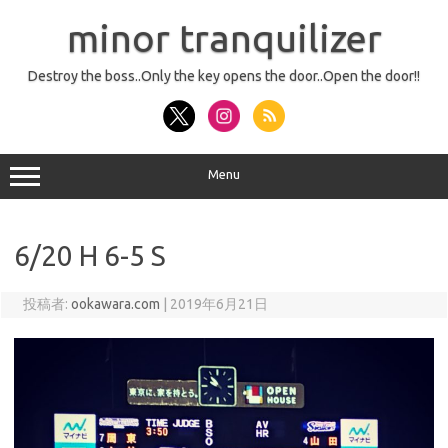
コ
ン
minor tranquilizer
テ
ン
ツ
へ
Destroy the boss..Only the key opens the door..Open the door!!
ス
キ
ッ
プ
Menu
6/20 H 6-5 S
投稿者:
ookawara.com
|
2019年6月21日