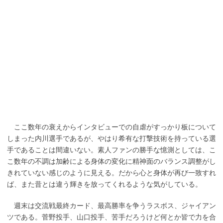
ここ数年の衰えからインタビューでの自虐がすっかり板について
しまった内川選手であるが、やはり希有な打撃技術を持っている選
手であることは間違いない。素人ファンの勝手な憶測としては、こ
こ数年の不調は加齢による身体の変化に精神面のバランス調整がし
きれていない感じのように見える。だから心と身体が再び一致すれ
ば、また昔とは違う輝きを放ってくれるような気がしている。
週末は交流戦最終カード、最高勝率を争うラスボス、ジャイアン
ツである。菅野投手、山口投手、苦手だろうけど何とか皆で力を合