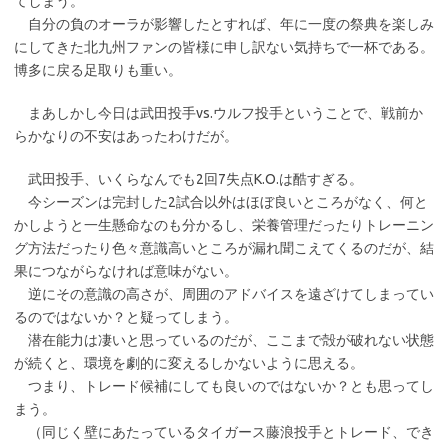
てしまう。
自分の負のオーラが影響したとすれば、年に一度の祭典を楽しみ
にしてきた北九州ファンの皆様に申し訳ない気持ちで一杯である。
博多に戻る足取りも重い。
まあしかし今日は武田投手vs.ウルフ投手ということで、戦前か
らかなりの不安はあったわけだが。
武田投手、いくらなんでも2回7失点K.O.は酷すぎる。
今シーズンは完封した2試合以外はほぼ良いところがなく、何と
かしようと一生懸命なのも分かるし、栄養管理だったりトレーニン
グ方法だったり色々意識高いところが漏れ聞こえてくるのだが、結
果につながらなければ意味がない。
逆にその意識の高さが、周囲のアドバイスを遠ざけてしまってい
るのではないか？と疑ってしまう。
潜在能力は凄いと思っているのだが、ここまで殻が破れない状態
が続くと、環境を劇的に変えるしかないように思える。
つまり、トレード候補にしても良いのではないか？とも思ってし
まう。
（同じく壁にあたっているタイガース藤浪投手とトレード、でき