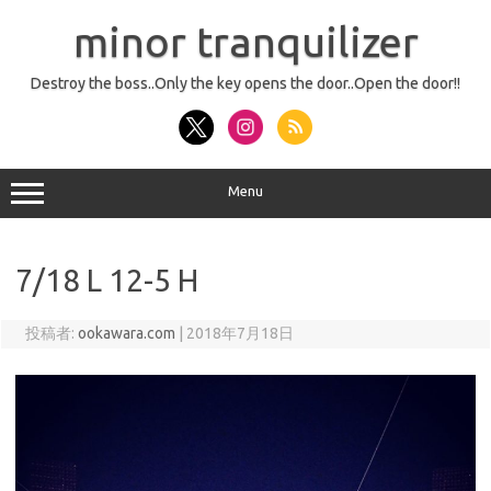
コ
ン
minor tranquilizer
テ
ン
ツ
へ
Destroy the boss..Only the key opens the door..Open the door!!
ス
キ
ッ
プ
Menu
7/18 L 12-5 H
投稿者:
ookawara.com
|
2018年7月18日