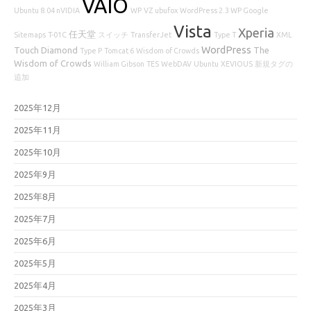
VAIO
Ubuntu 8.04 nVIDIA
WP
VZ
ubufox
WordPress 2.3 WP Google
Vista
Xperia
任天堂
Sitemaps
T-01C
スイッチ
TransferJet
Type T
XML
WordPress
Touch Diamond
The
Type P
Tomcat 6
Wisdom of Crowds
Wisdom of Crowds
William Gibson
TES
WebDAV
Ubuntu
XEVIOUS
新規タグの
追加
2025年12月
2025年11月
2025年10月
2025年9月
2025年8月
2025年7月
2025年6月
2025年5月
2025年4月
2025年3月