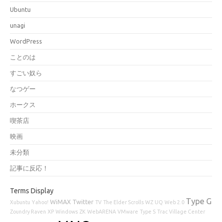
Ubuntu
unagi
WordPress
ことのは
すごい奴ら
なつゲー
ホークス
喫茶店
映画
未分類
記事に反応！
Terms Display
Type G
WiMAX
Twitter
Xubuntu
Yahoo!
TV
The Elder Scrolls
WZ
UQ
Web 2.0
Zoundry Raven
XP
Windows
ZK
WebARENA
VMware
Type S
Trac
Village Center