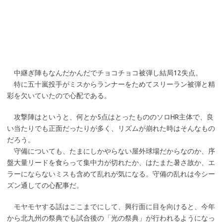
中継ぎ陣もなんだかんだでチョコチョコ被弾し結局12失点。
特に五十嵐投手がミスからランナーをためてスリーラン被弾と精
彩を欠いていたので心配である。
攻撃陣はというと、何とか5点はとったもののソロHR主体で、良
い当たりでも正面だったりが多く、リズムが崩れた時はそんなもの
だろう。
守備についても、たまにしかやらない屋外球場だからなのか、序
盤大量リードを食らって集中力が切れたか、はたまた暑さ故か、エ
ラーにならないミスも含めて乱れが気になる。守備の乱れは今シー
ズン通しての心配事だ。
モヤモヤする話はここまでにして、興行面に目を向けると、今年
から北九州の祭典でも試合後の「光の祭典」が行われるようになっ