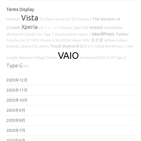
Terms Display
Vista
The Wisdom of
WebDAV
The Elder Scrolls
XP
TES
Tomcat 6
Xperia
Crowds
WiMAX
VZ
スイッチ
VMware
Type P
WP
WebARENA
WordPress
Twitter
Wisdom of Crowds
Trac
Type T
Zoundry Raven
Web 2.0
任天堂
TransferJet
ZK
T-01C
Ubuntu 8.04 nVIDIA
Yahoo!
XML
William Gibson
Touch Diamond
Xubuntu
Ubuntu
UQ
ubufox
新規タグの追加
WordPress 2.3 WP
VAIO
Google Sitemaps
Village Center
Windows
XEVIOUS
TV
Type S
Type G
WZ
2025年12月
2025年11月
2025年10月
2025年9月
2025年8月
2025年7月
2025年6月