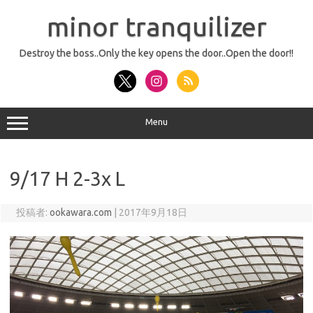
コ
ン
minor tranquilizer
テ
ン
ツ
へ
Destroy the boss..Only the key opens the door..Open the door!!
ス
キ
ッ
プ
Menu
9/17 H 2-3x L
投稿者:
ookawara.com
|
2017年9月18日