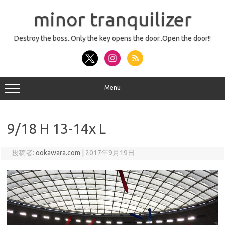
コ
ン
minor tranquilizer
テ
ン
ツ
へ
Destroy the boss..Only the key opens the door..Open the door!!
ス
キ
ッ
プ
Menu
9/18 H 13-14x L
投稿者:
ookawara.com
|
2017年9月19日