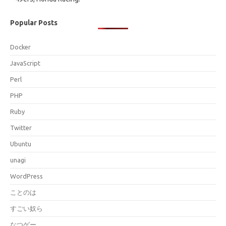
Popular Posts
Docker
JavaScript
Perl
PHP
Ruby
Twitter
Ubuntu
unagi
WordPress
ことのは
すごい奴ら
なつゲー