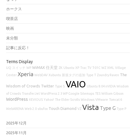
ホークス
喫茶店
映画
未分類
記事に反応！
Terms Display
WiMAX
任天堂
UQ
スイッチ
WP
ZK
Ubuntu
XP
Trac
TV
T-01C
WZ
XML
Village
Xperia
The
Center
WebDAV
Xubuntu
新規タグの追加
Type T
Zoundry Raven
VAIO
Wisdom of Crowds
Twitter
Type S
Ubuntu 8.04 nVIDIA
Wisdom
of Crowds
TransferJet
WordPress 2.3 WP Google Sitemaps
TES
William Gibson
WordPress
XEVIOUS
Yahoo!
The Elder Scrolls
Windows
VMware
Tomcat 6
Vista
Type G
Touch Diamond
WebARENA
Web 2.0
ubufox
VZ
Type P
2025年12月
2025年11月