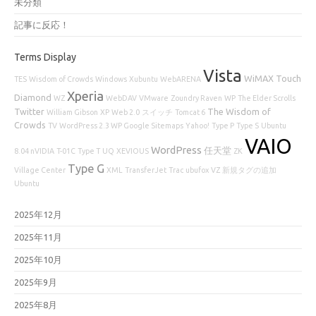
未分類
記事に反応！
Terms Display
Vista
WiMAX
Touch
TES
Wisdom of Crowds
Windows
Xubuntu
WebARENA
Xperia
Diamond
WZ
WebDAV
VMware
Zoundry Raven
WP
The Elder Scrolls
Twitter
The Wisdom of
William Gibson
XP
Web 2.0
スイッチ
Tomcat 6
Crowds
TV
WordPress 2.3 WP Google Sitemaps
Yahoo!
Type P
Type S
Ubuntu
VAIO
WordPress
任天堂
8.04 nVIDIA
T-01C
Type T
UQ
XEVIOUS
ZK
Type G
Village Center
XML
TransferJet
Trac
ubufox
VZ
新規タグの追加
Ubuntu
2025年12月
2025年11月
2025年10月
2025年9月
2025年8月