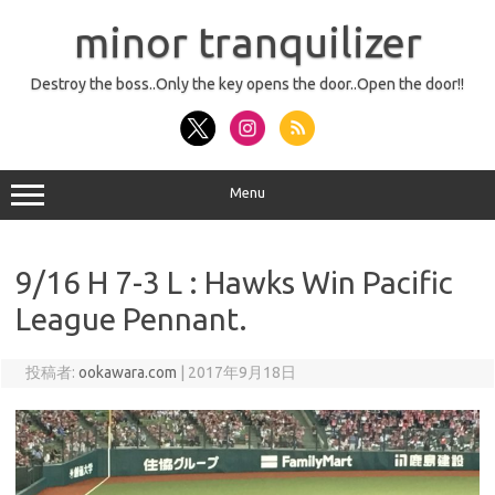
コ
ン
minor tranquilizer
テ
ン
ツ
へ
Destroy the boss..Only the key opens the door..Open the door!!
ス
キ
ッ
プ
Menu
9/16 H 7-3 L : Hawks Win Pacific
League Pennant.
投稿者:
ookawara.com
|
2017年9月18日