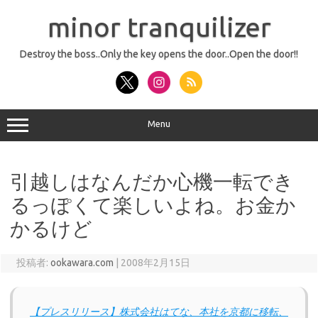
コ
ン
minor tranquilizer
テ
ン
ツ
へ
Destroy the boss..Only the key opens the door..Open the door!!
ス
キ
ッ
プ
Menu
引越しはなんだか心機一転でき
るっぽくて楽しいよね。お金か
かるけど
投稿者:
ookawara.com
|
2008年2月15日
【プレスリリース】株式会社はてな、本社を京都に移転、