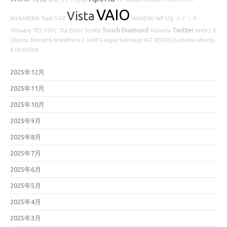
VAIO
Vista
WebARENA
Type S
VZ
WebDAV
WP
UQ
スイッチ
Touch Diamond
Twitter
VMware
TES
T-01C
The Elder Scrolls
Xubuntu
Web 2.0
Ubuntu
Tomcat 6
WordPress 2.3 WP Google Sitemaps
WZ
XEVIOUS
ubufox
Ubuntu
8.04 nVIDIA
2025年12月
2025年11月
2025年10月
2025年9月
2025年8月
2025年7月
2025年6月
2025年5月
2025年4月
2025年3月