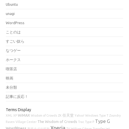
Ubuntu
unagi
WordPress
ことのは
すごい奴ら
なつゲー
ホークス
喫茶店
映画
未分類
記事に反応！
Terms Display
WiMAX
任天堂
XML
XP
Wisdom of Crowds
ZK
Yahoo!
Windows
Type T
Zoundry
Type G
The Wisdom of Crowds
Raven
Village Center
Trac
Type P
Xperia
WordPress
新規タグの追加
TV
William Gibson
TransferJet