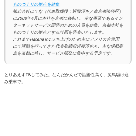
ものづくりの拠点を結集
株式会社はてな（代表取締役：近藤淳也／東京都渋谷区）
は2008年4月に本社を京都に移転し、主な事業であるイン
ターネットサービス開発のための人員を結集、京都本社を
ものづくりの拠点とする計画を発表いたします。
これまでHatena Inc.立ち上げのため主にアメリカ合衆国
にて活動を行ってきた代表取締役近藤淳也も、主な活動拠
点を京都に移し、サービス開発に集中する予定です。
とりあえずTBしてみた。なんだかんだで話題性高く、尻馬駆け込
み乗車で。