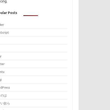
cing.
ular Posts
ker
aScript
P
y
tter
ntu
gi
dPress
とのは
ごい奴ら