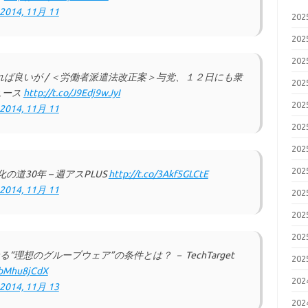
2014, 11月 11
20
20
20
ば良いが / ＜労働者派遣法改正案＞与党、１２日にも衆
20
ュース
http://t.co/J9Edj9wJyI
20
2014, 11月 11
20
20
20
化の道30年 – 週アスPLUS
http://t.co/3Akf5GLCtE
2014, 11月 11
20
20
20
“理想のグループウェア”の条件とは？ － TechTarget
20
MbMhu8jCdX
20
2014, 11月 13
20