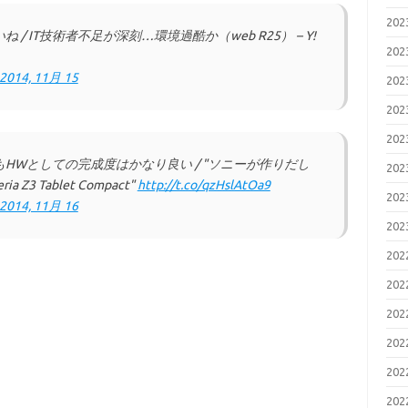
20
 IT技術者不足が深刻…環境過酷か（web R25） – Y!
20
2014, 11月 15
20
20
20
HWとしての完成度はかなり良い / "ソニーが作りだし
20
3 Tablet Compact"
http://t.co/qzHslAtOa9
20
2014, 11月 16
20
20
20
20
20
20
20