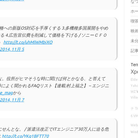
な
ホ
喫
機種への新版OS対応を手厚くする 3.多機種多国展開をやめ
映
 4.広告宣伝費を削減して価格を下げる / ソニーＣＦＯ
未
」
http://t.co/uhMlWMbiXO
2014, 11月 5
記
Ter
Xp
な。役所がヒマそうな時に聞けば何とかなる、と答えて
Elder
によく聞かれるFAQリスト【連載:村上福之】 – エンジニ
Yaho
WZ
e_mag
から
Vill
2014, 11月 7
チ
T
6
VM
Web
んとな。 / 派遣法改正でITエンジニア30万人に迫る危
Wisd
ス
http://t.co/YKq1BFTT70