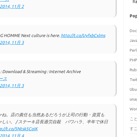
Ra
2014, 11月 2
Pop
Doc
MME Next culture is here.
http://t.co/UyfxbCxlms
Jav
2014, 11月 3
Perl
PH
Rub
e : Download & Streaming : Internet Archive
ース
Twi
2014, 11月 3
Ubu
una
Wor
かね。店の責任も当然あるだろうが上司の行動・資質も
こ
しい。 / ステーキ店長過労自殺 パワハラ、半年で休日
p://t.co/5Ntsk5CoiK
す
2014, 11月 4