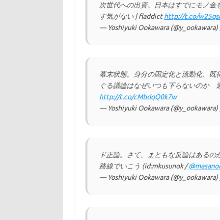
次世代への出資。日本はすでにモノ金を
す気がない | fladdict
http://t.co/w25qs
— Yoshiyuki Ookawara (@y_ookawara)
幕末状態。身分の固定化と流動化、既得
ぐる議論はなぜいつも下らないのか 週刊
http://t.co/cMbdqQ0k7w
— Yoshiyuki Ookawara (@y_ookawara)
ド正論。さて、まともな反論はあるのかな
路線でいこう (id:mkusunok /
@masano
— Yoshiyuki Ookawara (@y_ookawara)