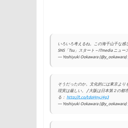
いろいろ考えるね。この海千山千な感じ
SNS「Tsu」スタート – ITmedia ニュー
— Yoshiyuki Ookawara (@y_ookawara)
そうだったのか。文化的には東京より
現実は厳しい。 / 大阪は日本第２の
る：
http://t.co/tdoHnyJ4g3
— Yoshiyuki Ookawara (@y_ookawara)