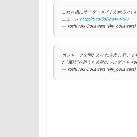
これを機にオーダーメイドが減るといいね /
ニュース
http://t.co/SdDbwwWtku
— Yoshiyuki Ookawara (@y_ookawara)
ポジトーク全開だがそれを差し引いても
た”魔法”を超えた奇跡のプロダクト Xperia Z
— Yoshiyuki Ookawara (@y_ookawara)