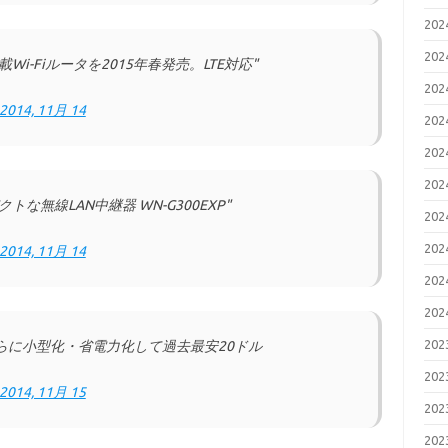
20
20
載Wi-Fiルータを2015年春発売。LTE対応"
20
2014, 11月 14
20
20
20
無線LAN中継器 WN-G300EXP"
20
20
2014, 11月 14
20
20
20
 発表。さらに小型化・省電力化して過去最安20ドル
ら
20
2014, 11月 15
20
20