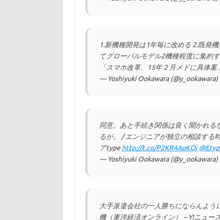
1.新機種開発は1年毎に改める 2.既発
てグローバルモデル2機種程度に集約する
「スマホ改革、15年２月メドに具体案
— Yoshiyuki Ookawara (@y_ookawara)
同意。あと手続き関係は良く聞かれる
るが。 / エンジニアが独立の相談する時
アtype
http://t.co/P2KR4AoKOj
@Etyp
— Yoshiyuki Ookawara (@y_ookawara)
大手派遣会社の一人勝ちにならんようにせ
機（東洋経済オンライン） – Y!ニュー