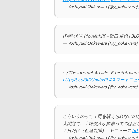
— Yoshiyuki Ookawara (@y_ookawara)
IT用語だらけの桃太郎 – 野口 卓也 | BLOG HO
— Yoshiyuki Ookawara (@y_ookawara)
!! / The Internet Arcade : Free Softwar
http://t.co/3lDUnvbvPl
#スマートニュ
— Yoshiyuki Ookawara (@y_ookawara)
こういうのって上司を訴えられないの
大問題で、上司個人が無傷ってのはおか
２日だけ（産経新聞） – Y!ニュース
htt
— Yoshiyuki Ookawara (@y_ookawara)