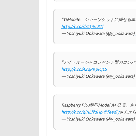
"Y!Mobile、シガーソケットに挿せる車
http://t.co/rbZ1j9c8Tl
— Yoshiyuki Ookawara (@y_ookawara)
"アイ・オーからコンセント型のコンパクトな
http://t.co/AZqPKpIQLS
— Yoshiyuki Ookawara (@y_ookawara)
Raspberry Piの新型Model A+
http://t.co/qlrlLffdHp
@feedly
さんか
— Yoshiyuki Ookawara (@y_ookawara)