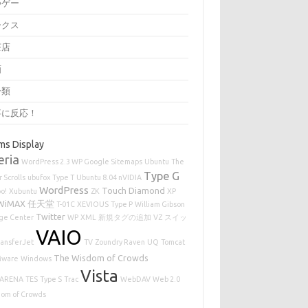
つゲー
ークス
茶店
画
分類
事に反応！
ms Display
eria
WordPress 2.3 WP Google Sitemaps
Ubuntu
The
Type G
 Scrolls
ubufox
Type T
Ubuntu 8.04 nVIDIA
WordPress
Touch Diamond
o!
Xubuntu
ZK
XP
WiMAX
任天堂
T-01C
XEVIOUS
Type P
William Gibson
Twitter
age Center
WP
XML
新規タグの追加
VZ
スイッ
VAIO
ransferJet
TV
Zoundry Raven
UQ
Tomcat
The Wisdom of Crowds
ware
Windows
Vista
ARENA
TES
Type S
Trac
WebDAV
Web 2.0
om of Crowds