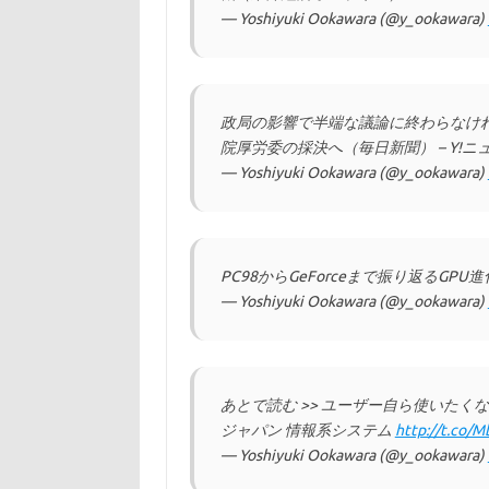
— Yoshiyuki Ookawara (@y_ookawara)
政局の影響で半端な議論に終わらなけれ
院厚労委の採決へ（毎日新聞） – Y!ニ
— Yoshiyuki Ookawara (@y_ookawara)
PC98からGeForceまで振り返るGPU進
— Yoshiyuki Ookawara (@y_ookawara)
あとで読む >> ユーザー自ら使いたくなる
ジャパン 情報系システム
http://t.co/
— Yoshiyuki Ookawara (@y_ookawara)