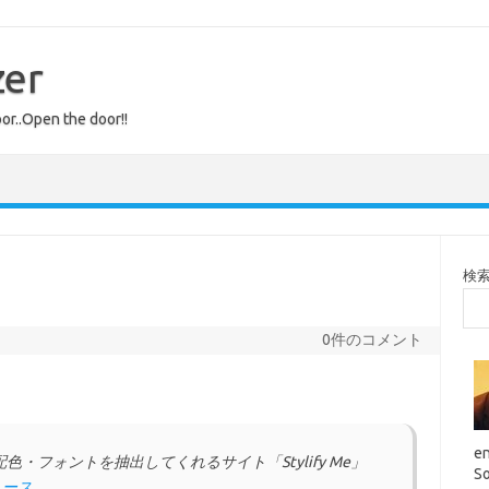
zer
or..Open the door!!
検
0件のコメント
en
・フォントを抽出してくれるサイト「Stylify Me」
So
ュース