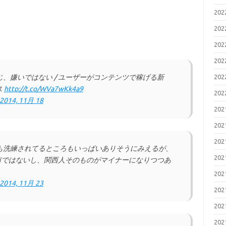
20
20
20
20
、嫌いではない / ユーザーがコンテンツで稼げる新
20
ス
http://t.co/WVa7wKk4a9
20
2014, 11月 18
20
20
20
も洗練されてるところもいっぱいありそうにみえるが、
20
都市ではないし、関西人そのものがマイナーになりつつあ
20
2014, 11月 23
20
20
20