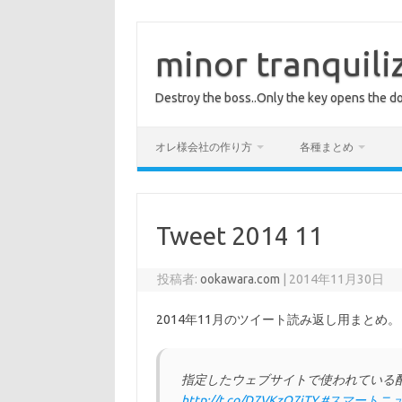
コ
ン
テ
minor tranquili
ン
ツ
へ
Destroy the boss..Only the key opens the do
ス
キ
ッ
プ
オレ様会社の作り方
各種まとめ
Tweet 2014 11
投稿者:
ookawara.com
|
2014年11月30日
2014年11月のツイート読み返し用まとめ。
指定したウェブサイトで使われている配色
http://t.co/D7VKzO7iTY
#スマートニ