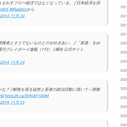
まわすフロー経済ではなくなっている。 / 日本経済を回
20
n0jI5
@fladdict
から
2014, 11月 24
20
20
20
権者とそうでないものとのせめぎあい。 / 「派遣」をめ
20
プレイボーイ連載（172） | 橘玲 公式サイト
20
20
2014, 11月 24
20
20
20
？ / 解散を巡る徒然と若者の政治活動に就いて – 雑種
rk
)
http://t.co/3VhjXF1D0M
20
2014, 11月 25
20
20
20