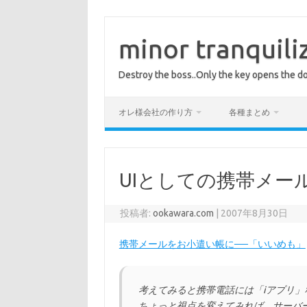
コ
ン
テ
minor tranquili
ン
ツ
へ
Destroy the boss..Only the key opens the do
ス
キ
ッ
プ
オレ様会社の作り方
各種まとめ
UIとしての携帯メー
投稿者:
ookawara.com
|
2007年8月30日
携帯メールをお小遣い帳に──「いいめも」
考えてみると携帯電話には「iアプリ
ちょっと視点を変えてみれば、サーバ