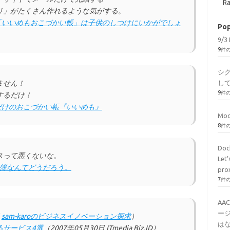
Ra
リ」がたくさん作れるような気がする。
「いいめもおこづかい帳」は子供のしつけにいかがでしょ
Pop
9/3 
9件
シ
ません！
し
9件
するだけ！
だけのおこづかい帳『いいめも』
Mod
8件
Do
スって悪くないな。
Let
計簿なんてどうだろう。
pro
7件
AA
ージ
日
sam-karoのビジネスイノベーション探求
）
はな
るサービス4選
（2007年05月30日 ITmedia Biz.ID）