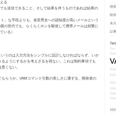
える
喫
でも送信できること、そして結果を伴うものであれば結果の
映
ット」な手段よりも、老若男女への認知度が高いメールという
未
の親の世代でも、らくらくホンを駆使して携帯メールは頻繁に
記
ている）
Ter
。
Trac
Zoun
というのは入力方法をシンプルに設計しなければならず、いか
V
きるようにするかを考えざるを得ない。これは制約事項でも
は悪くない。
Wisd
8.04
もらうか。UNIXコマンド引数の美しさに通ずる、開発者の
XEV
Vill
Type
Gibs
20