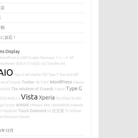
茶店
画
分類
事に反応！
ms Display
WordPress 2.3 WP Google Sitemaps
スイッチ
XP
dry Raven
新規タグの追加
UQ
TransferJet
AIO
Type S
WZ
ubufox
TES
Type T
Tomcat 6
WP
WordPress
Twitter
om of Crowds
ZK
T-01C
Ubuntu
Type G
The Wisdom of Crowds
 nVIDIA
Yahoo!
Vista
Xperia
IOUS
Web 2.0
The Elder Scrolls
WiMAX
age Center
VMware
XML
WebARENA
Xubuntu
Touch Diamond
任天堂
 P
WebDAV
VZ
TV
William
on
Windows
Ubuntu
25年12月