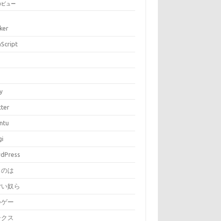
のビュー
ker
aScript
P
y
tter
ntu
gi
dPress
とのは
ごい奴ら
つゲー
ークス