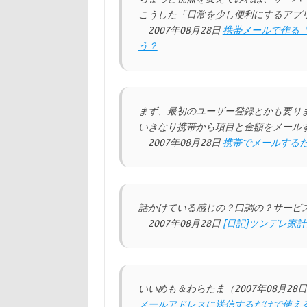
こうした「日常を少し便利にするアプ
2007年08月28日
携帯メールで作る
う？
まず、最初のユーザー登録とかも要り
いきなり携帯から項目と金額をメール
2007年08月28日
携帯でメールする
話かけている感じの？口調の？サービ
2007年08月28日
[日記]ツンデレ家
いいめも＆わらたま（2007年08月28
メールアドレスに送信するだけで使え