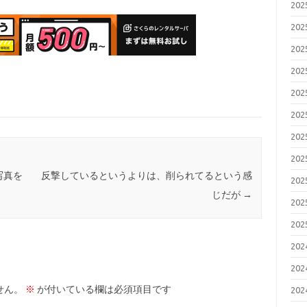
20
20
20
20
20
20
20
20
写真を
反撃しているというよりは、削られてるという感
20
じだが
→
20
20
20
20
せん。
※
が付いている欄は必須項目です
20