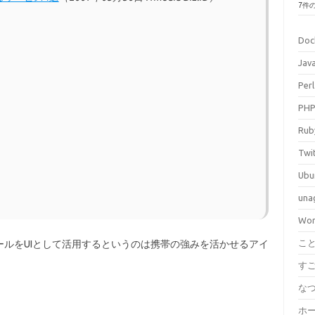
7件
Doc
Jav
Perl
PH
Rub
Twi
Ubu
una
Wor
こ
ールをUIとして活用するというのは携帯の強みを活かせるアイ
す
な
ホ