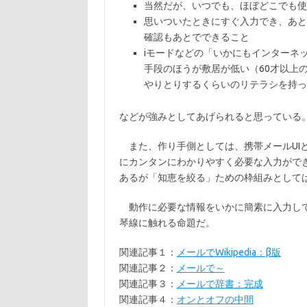
当然だが、いつでも、ほぼどこでも使
思いついたときにすぐ入力でき、あと
確認もあとでできること
iモードなどの「いかにもインターネ
手段のほうが敷居が低い（60才以上
やりとりするくらいのリテラシを持っ
などが強みとしてあげられると思っている
また、作り手側としては、携帯メールUI
にカンタンにわかりやすく必要な入力がで
あるが「知恵を絞る」ための枠組みとして
動作に必要な情報をいかに簡素に入力して
琴線に触れる命題だ。
関連記事１：
メールでWikipedia：β版
関連記事２：
メールで～
関連記事３：
メールで辞書：完成
関連記事４：
オンとオフの中間