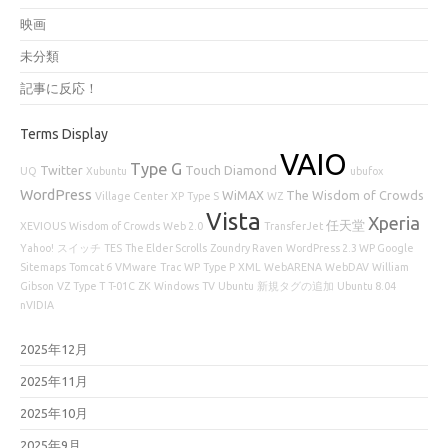
映画
未分類
記事に反応！
Terms Display
VAIO
Type G
Twitter
Touch Diamond
UQ
Xubuntu
ubufox
WordPress
WiMAX
The Wisdom of Crowds
Village Center
XP
Type S
WZ
Vista
Xperia
任天堂
XEVIOUS
Wisdom of Crowds
Web 2.0
TransferJet
Yahoo!
スイッチ
TES
The Elder Scrolls
Zoundry Raven
WordPress 2.3 WP Google
Sitemaps
Tomcat 6
VMware
Trac
WP
Type P
XML
WebARENA
WebDAV
William
Gibson
VZ
Type T
T-01C
ZK
Windows
TV
Ubuntu
新規タグの追加
Ubuntu 8.04
nVIDIA
2025年12月
2025年11月
2025年10月
2025年9月