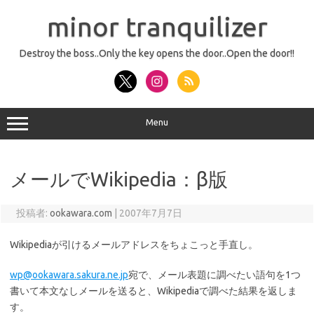
コ
ン
minor tranquilizer
テ
ン
ツ
へ
Destroy the boss..Only the key opens the door..Open the door!!
ス
キ
ッ
プ
Menu
メールでWikipedia：β版
投稿者:
ookawara.com
|
2007年7月7日
Wikipediaが引けるメールアドレスをちょこっと手直し。
wp@ookawara.sakura.ne.jp
宛で、メール表題に調べたい語句を1つ
書いて本文なしメールを送ると、Wikipediaで調べた結果を返しま
す。