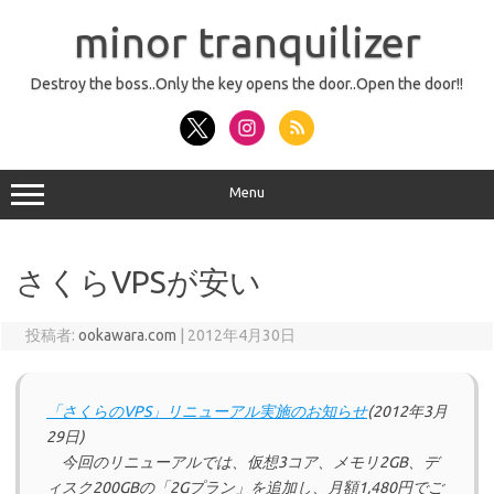
コ
ン
minor tranquilizer
テ
ン
ツ
へ
Destroy the boss..Only the key opens the door..Open the door!!
ス
キ
ッ
プ
Menu
さくらVPSが安い
投稿者:
ookawara.com
|
2012年4月30日
「さくらのVPS」リニューアル実施のお知らせ
(2012年3月
29日)
今回のリニューアルでは、仮想3コア、メモリ2GB、デ
ィスク200GBの「2Gプラン」を追加し、月額1,480円でご