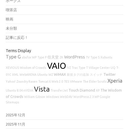
ホークス
喫茶店
映画
未分類
記事に反応！
Terms Display
Type G
WordPress
任天堂
ubufox
WP
Type P
ZK
TV
Type S
Xubuntu
VAIO
XEVIOUS
Wisdom of Crowds
VZ
Trac
Type T
Village Center
UQ
T-
WiMAX
Twitter
01C
XML
WebARENA
Ubuntu
WZ
新規タグの追加
スイッチ
Xperia
Yahoo!
Zoundry Raven
Tomcat 6
Web 2.0
TES
VMware
The Elder Scrolls
Vista
Touch Diamond
The Wisdom
Ubuntu 8.04 nVIDIA
TransferJet
XP
of Crowds
William Gibson
Windows
WebDAV
WordPress 2.3 WP Google
Sitemaps
2025年12月
2025年11月