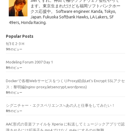
SIerくずれ。神田で極小ソフトウェア会社やって
ます。東京生まれだけども福岡ソフトバンクホー
クス応援中。 Software engineer. Kanda, Tokyo,
Japan. Fukuoka Softbank Hawks, LA Lakers, SF
49ers, Honda Racing.
Popular Posts
9/3 E 2-3 H
9件のビュー
Modeling Forum 2007 Day 1
8件のビュー
Dockerで各種WebサービスをつくりProxy経由Let’s Encrypt SSLアクセ
ス：黎明編(nginx-proxy,letsencrypt,wordpress)
8件のビュー
シグニチャー・エクスペリエンス≒あの人と仕事をしてみたい！
8件のビュー
AAC形式の音楽ファイルを Xperia に転送してミュージックアプリで認
識させるには拡張子を mp4 ではなく m4a にするのが無難