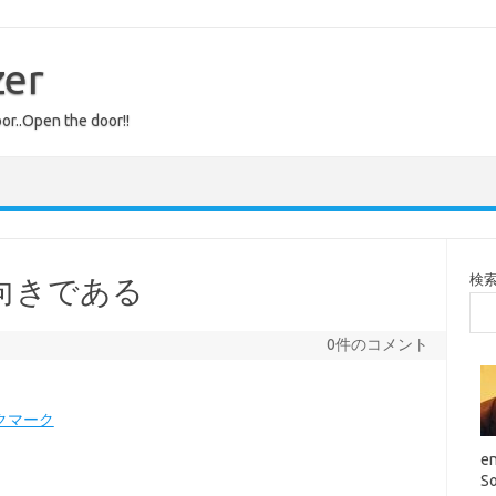
zer
or..Open the door!!
検
h向きである
0件のコメント
en
So