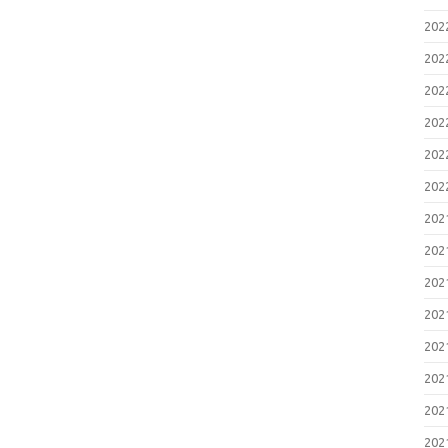
20
20
20
20
20
20
20
20
20
20
20
20
20
20