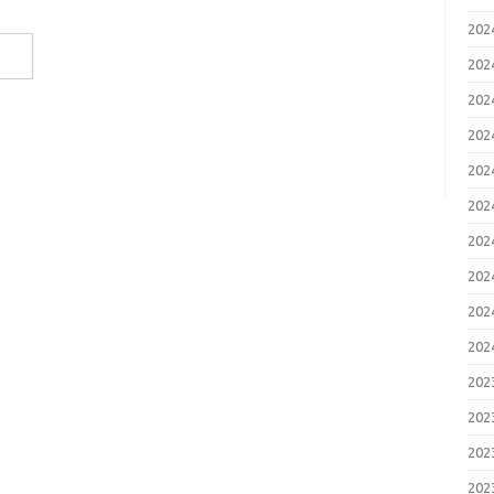
20
20
20
20
20
20
20
20
20
20
20
20
20
20