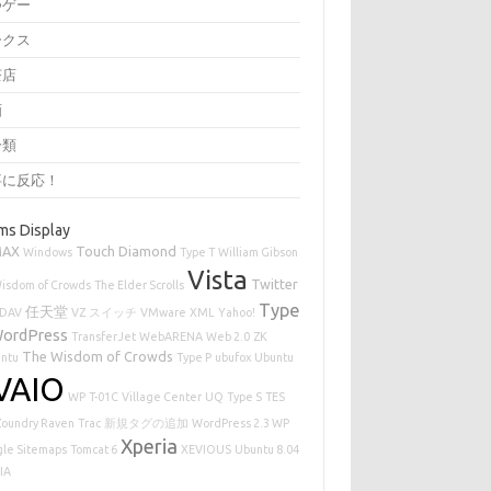
つゲー
ークス
茶店
画
分類
事に反応！
ms Display
MAX
Touch Diamond
Windows
Type T
William Gibson
Vista
Twitter
isdom of Crowds
The Elder Scrolls
Type
任天堂
DAV
VZ
スイッチ
VMware
XML
Yahoo!
ordPress
TransferJet
WebARENA
Web 2.0
ZK
The Wisdom of Crowds
ntu
Type P
ubufox
Ubuntu
VAIO
WP
T-01C
Village Center
UQ
Type S
TES
Zoundry Raven
Trac
新規タグの追加
WordPress 2.3 WP
Xperia
le Sitemaps
Tomcat 6
XEVIOUS
Ubuntu 8.04
IA