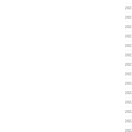
20
20
20
20
20
20
20
20
20
20
20
20
20
20