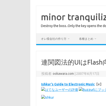
コ
ン
テ
minor tranquili
ン
ツ
へ
Destroy the boss..Only the key opens the do
ス
キ
ッ
プ
オレ様会社の作り方
各種まとめ
連関図法的UIはFlas
投稿者:
ookawara.com
|
2007年6月17日
Ishkur’s Guide to Electronic Music
【e】