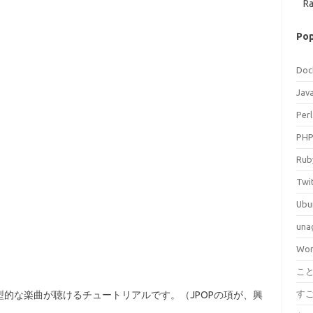
Ra
Pop
Doc
Jav
Perl
PH
Rub
Twi
Ubu
una
Wor
こ
す
的な楽曲が聴けるチュートリアルです。（JPOPの項が、興