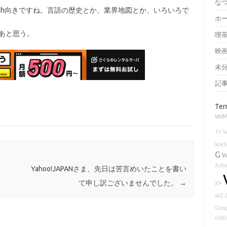
な
ash向きですね。言語の歴史とか、業界地図とか、いろいろで
ホ
なあと思う。
喫
映
未
記
Ter
Wi
TV
W
Web
G
W
Xubu
Yahoo!JAPANさま、先日は苦言めいたことを書い
て申し訳ございませんでした。
→
XP
WZ
Goog
nVID