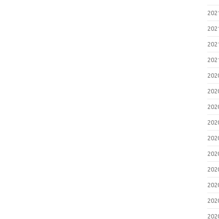
20
20
20
20
20
20
20
20
20
20
20
20
20
20