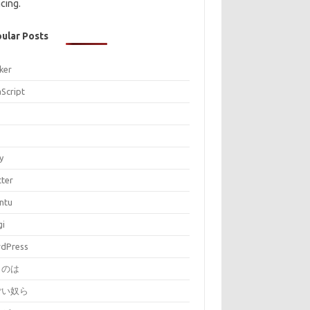
cing.
ular Posts
ker
aScript
P
y
tter
ntu
gi
dPress
とのは
ごい奴ら