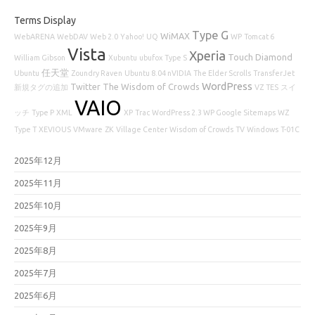
Terms Display
Type G
WiMAX
WebARENA
WebDAV
Web 2.0
Yahoo!
UQ
WP
Tomcat 6
Vista
Xperia
Touch Diamond
William Gibson
Xubuntu
ubufox
Type S
任天堂
Ubuntu
Zoundry Raven
Ubuntu 8.04 nVIDIA
The Elder Scrolls
TransferJet
WordPress
Twitter
The Wisdom of Crowds
新規タグの追加
VZ
TES
スイ
VAIO
ッチ
Type P
XML
XP
Trac
WordPress 2.3 WP Google Sitemaps
WZ
Type T
XEVIOUS
VMware
ZK
Village Center
Wisdom of Crowds
TV
Windows
T-01C
2025年12月
2025年11月
2025年10月
2025年9月
2025年8月
2025年7月
2025年6月