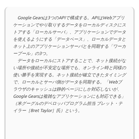
Google Gearsは3つのAPIで構成する。APIはWebアプリ
ケーションでやり取りするデータをローカルディスクにス
トアする「ローカルサーバ」、アプリケーションでデータ
を使えるようにする「データベース」、ローカルデータと
ネット上のアプリケーションサーバとを同期する「ワーカ
ープール」の3つ。
データをローカルにストアすることで、ネット接続がな
い場所や接続が不安定な場所でも、オンライン時と同様の
使い勝手を実現する。ネット接続が確立できたタイミング
で、ローカルとサーバ側がデータを同期する。「Webブ
ラウザのキャッシュは静的ページにしか対応しないが、
Google Gearsは複雑なアプリケーションにも対応できる」
（米グーグルのデベロッパプログラム担当 ブレット・テ
イラー［Bret Taylor］氏）という。