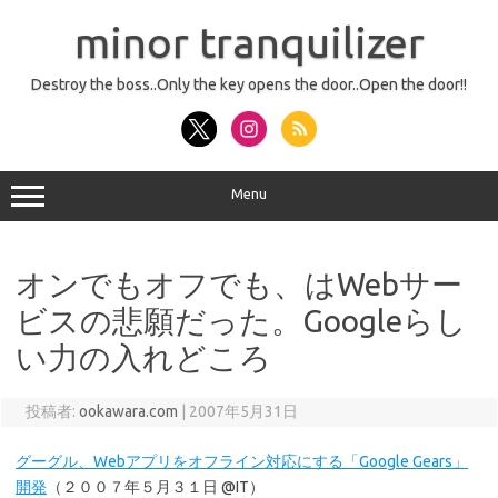
コ
ン
minor tranquilizer
テ
ン
ツ
へ
Destroy the boss..Only the key opens the door..Open the door!!
ス
キ
ッ
プ
Menu
オンでもオフでも、はWebサー
ビスの悲願だった。Googleらし
い力の入れどころ
投稿者:
ookawara.com
|
2007年5月31日
グーグル、Webアプリをオフライン対応にする「Google Gears」
開発
（２００７年５月３１日 @IT）