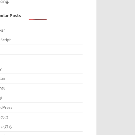
cing.
ular Posts
ker
aScript
P
y
tter
ntu
gi
dPress
とのは
ごい奴ら