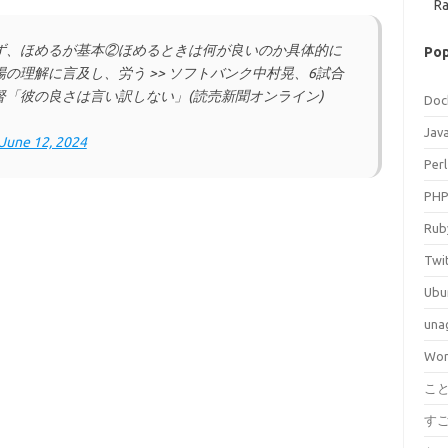
Ra
ず、ほめるが基本②ほめるときは何が良いのか具体的に
Pop
の理解に言及し、労う >> ソフトバンク中村晃、6試合
「彼の良さは言い訳しない」(読売新聞オンライン)
Doc
Jav
June 12, 2024
Perl
PH
Rub
Twi
Ubu
una
Wor
こ
す