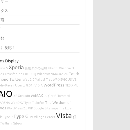
つゲー
ークス
茶店
画
分類
事に反応！
ms Display
Xperia
Type S
新規タグの追加
Ubuntu
Wisdom of
Touch
wds
TransferJet
T-01C
UQ
Windows
VMware
ZK
mond
Twitter
Web 2.0
Yahoo!
Trac
WP
XEVIOUS
VZ
WordPress
dry Raven
Ubuntu 8.04 nVIDIA
TES
XML
AIO
WiMAX
XP
Xubuntu
スイッチ
Tomcat 6
The Wisdom of
ARENA
WebDAV
Type T
ubufox
wds
WordPress 2.3 WP Google Sitemaps
The Elder
Vista
Type G
任
ls
Type P
TV
Village Center
堂
William Gibson