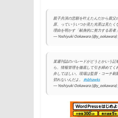
親子共演の悲願を叶えたんだから親父
原、っていういつか見た光景は見たくな
理由を明かす「献身的に努力する若者」
— Yoshiyuki Ookawara (@y_ookawara)
某週刊誌のパレードがどうとかいう記
ら、情報管理を徹底して引き締めてく
弁してほしい。現場は監督・コーチ刷
切れないんだよ。
#sbhawks
— Yoshiyuki Ookawara (@y_ookawara)