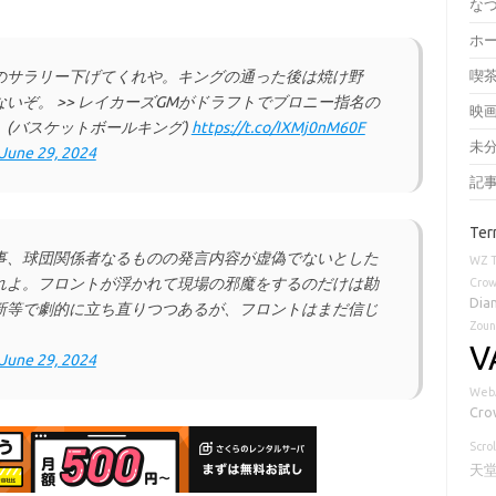
な
ホ
のサラリー下げてくれや。キングの通った後は焼け野
喫
いぞ。 >> レイカーズGMがドラフトでブロニー指名の
映
(バスケットボールキング)
https://t.co/IXMj0nM60F
未
June 29, 2024
記
Ter
事、球団関係者なるものの発言内容が虚偽でないとした
WZ
れよ。フロントが浮かれて現場の邪魔をするのだけは勘
Cro
Dia
新等で劇的に立ち直りつつあるが、フロントはまだ信じ
Zoun
V
June 29, 2024
Web
Cro
Scrol
天