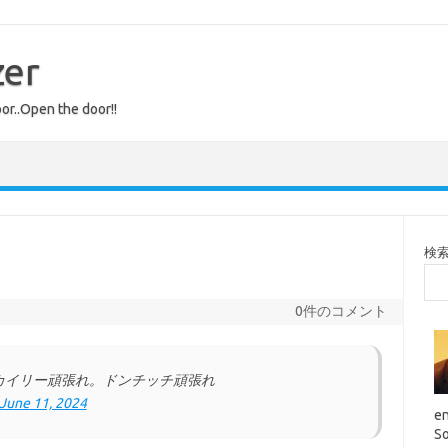
zer
or..Open the door!!
検
0件のコメント
カイリー頑張れ。ドンチッチ頑張れ
June 11, 2024
en
So