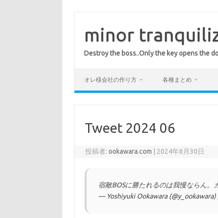
コ
ン
テ
minor tranquili
ン
ツ
へ
Destroy the boss..Only the key opens the do
ス
キ
ッ
プ
オレ様会社の作り方
各種まとめ
Tweet 2024 06
投稿者:
ookawara.com
|
2024年6月30日
宿敵BOSに勝たれるのは我慢ならん。
— Yoshiyuki Ookawara (@y_ookawara)