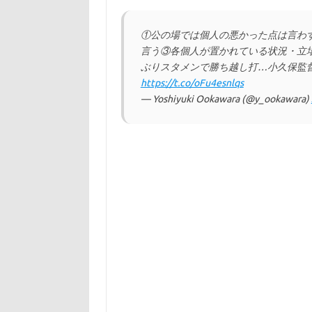
①公の場では個人の悪かった点は言わ
言う③各個人が置かれている状況・立場
ぶりスタメンで勝ち越し打…小久保監督
https://t.co/oFu4esnlqs
— Yoshiyuki Ookawara (@y_ookawara)