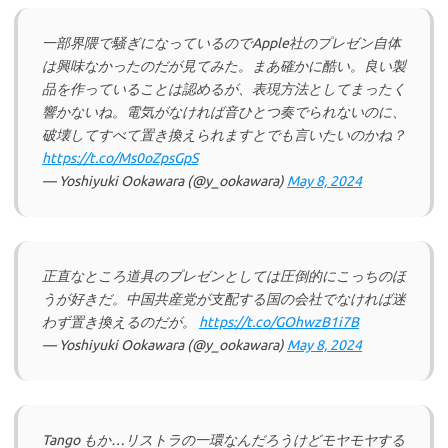
一部界隈で騒ぎになっているのでApple社のプレゼン自体
は興味なかったのだが見てみた。まあ確かに酷い。良い製
品を作っていることは認めるが、表現方法としてまったく
響かないね。電気がなければ音ひとつ奏でられないのに、
破壊してすべて置き換えられますとでも言いたいのかね？
https://t.co/Ms0oZpsGpS
— Yoshiyuki Ookawara (@y_ookawara)
May 8, 2024
正直なところ道具のプレゼンとしては圧倒的にこっちのほ
うが好きだ。中国共産党が支配する国の会社でなければ迷
わず置き換えるのだが。
https://t.co/GOhwzB1i7B
— Yoshiyuki Ookawara (@y_ookawara)
May 8, 2024
Tango もか…リストラの一環なんだろうけどモヤモヤする