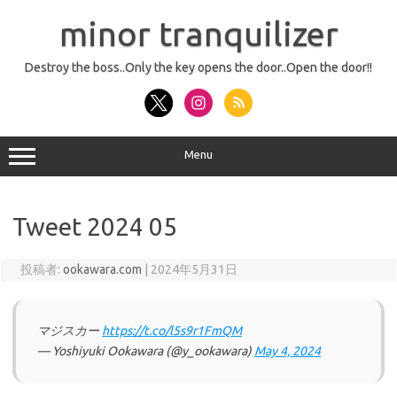
コ
ン
minor tranquilizer
テ
ン
ツ
へ
Destroy the boss..Only the key opens the door..Open the door!!
ス
キ
ッ
プ
Menu
Tweet 2024 05
投稿者:
ookawara.com
|
2024年5月31日
マジスカー
https://t.co/l5s9r1FmQM
— Yoshiyuki Ookawara (@y_ookawara)
May 4, 2024