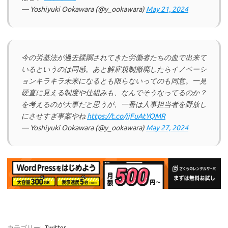
— Yoshiyuki Ookawara (@y_ookawara)
May 21, 2024
今の労基法が過去蹂躙されてきた労働者たちの血で出来て
いるというのは同感。あと解雇規制撤廃したらイノベーシ
ョンキラキラ未来になるとも限らないってのも同意。一見
硬直に見える制度や仕組みも、なんでそうなってるのか？
を考えるのが大事だと思うが、一番は人事担当者を野放し
にさせすぎ事案やね
https://t.co/jjFuAtYQMR
— Yoshiyuki Ookawara (@y_ookawara)
May 27, 2024
カテゴリー:
Twitter