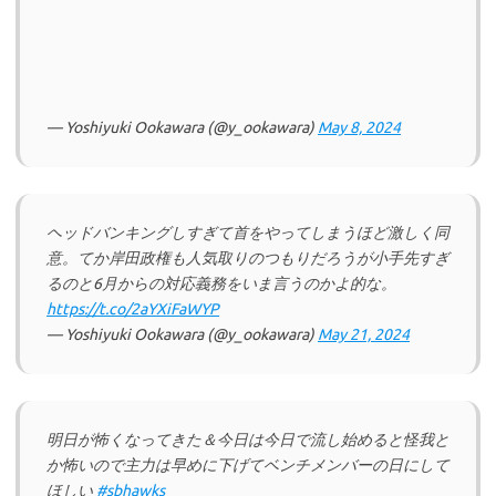
— Yoshiyuki Ookawara (@y_ookawara)
May 8, 2024
ヘッドバンキングしすぎて首をやってしまうほど激しく同
意。てか岸田政権も人気取りのつもりだろうが小手先すぎ
るのと6月からの対応義務をいま言うのかよ的な。
https://t.co/2aYXiFaWYP
— Yoshiyuki Ookawara (@y_ookawara)
May 21, 2024
明日が怖くなってきた＆今日は今日で流し始めると怪我と
か怖いので主力は早めに下げてベンチメンバーの日にして
ほしい
#sbhawks