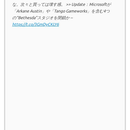
な。次々と買っては壊す感。 >> Update：Microsoftが
「Arkane Austin」や「Tango Gameworks」を含む4つ
の“Bethesda”スタジオを閉鎖か –
https://t.co/3GmDyCKLY6