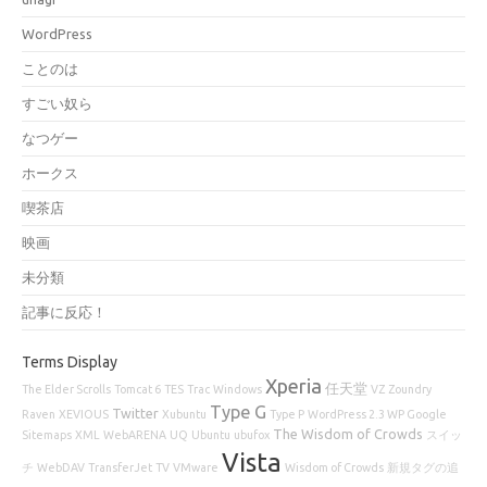
WordPress
ことのは
すごい奴ら
なつゲー
ホークス
喫茶店
映画
未分類
記事に反応！
Terms Display
Xperia
任天堂
The Elder Scrolls
Tomcat 6
TES
Trac
Windows
VZ
Zoundry
Type G
Twitter
Raven
XEVIOUS
Xubuntu
Type P
WordPress 2.3 WP Google
The Wisdom of Crowds
Sitemaps
XML
WebARENA
UQ
Ubuntu
ubufox
スイッ
Vista
チ
WebDAV
TransferJet
TV
VMware
Wisdom of Crowds
新規タグの追